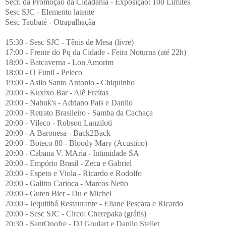
Secr. da Promoção da Cidadania - Exposição: 100 Limites
Sesc SJC - Elemento latente
Sesc Taubaté - Otrapalhaçãa
15:30 - Sesc SJC - Tênis de Mesa (livre)
17:00 - Frente do Pq da Cidade - Feira Noturna (até 22h)
18:00 - Batcaverna - Lon Amorim
18:00 - O Funil - Peleco
19:00 - Asilo Santo Antonio - Chiquinho
20:00 - Kuxixo Bar - Alê Freitas
20:00 - Nabuk's - Adriano Pais e Danilo
20:00 - Retrato Brasileiro - Samba da Cachaça
20:00 - Vileco - Robson Lanziloti
20:00 - A Baronesa - Back2Back
20:00 - Boteco 80 - Bloody Mary (Acustico)
20:00 - Cabana V. MAria - Intimidade SA
20:00 - Empório Brasil - Zeca e Gabriel
20:00 - Espeto e Viola - Ricardo e Rodolfo
20:00 - Galitto Carioca - Marcos Netto
20:00 - Guten Bier - Du e Michel
20:00 - Jequitibá Restaurante - Eliane Pescara e Ricardo
20:00 - Sesc SJC - Circo: Cherepaka (grátis)
20:30 - SantOnofre - DJ Goulart e Danilo Stellet