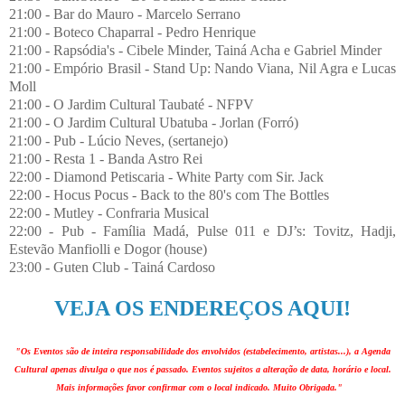
21:00 - Bar do Mauro - Marcelo Serrano
21:00 - Boteco Chaparral - Pedro Henrique
21:00 - Rapsódia's - Cibele Minder, Tainá Acha e Gabriel Minder
21:00 - Empório Brasil - Stand Up: Nando Viana, Nil Agra e Lucas
Moll
21:00 - O Jardim Cultural Taubaté - NFPV
21:00 - O Jardim Cultural Ubatuba - Jorlan (Forró)
21:00 - Pub - Lúcio Neves, (sertanejo)
21:00 - Resta 1 - Banda Astro Rei
22:00 - Diamond Petiscaria - White Party com Sir. Jack
22:00 - Hocus Pocus - Back to the 80's com The Bottles
22:00 - Mutley - Confraria Musical
22:00 - Pub - Família Madá, Pulse 011 e DJ’s: Tovitz, Hadji,
Estevão Manfiolli e Dogor (house)
23:00 - Guten Club - Tainá Cardoso
VEJA OS ENDEREÇOS AQUI!
"Os Eventos são de inteira responsabilidade dos envolvidos (estabelecimento, artistas...), a Agenda
Cultural apenas divulga o que nos é passado. Eventos sujeitos a alteração de data, horário e local.
Mais informações favor confirmar com o local indicado. Muito Obrigada."