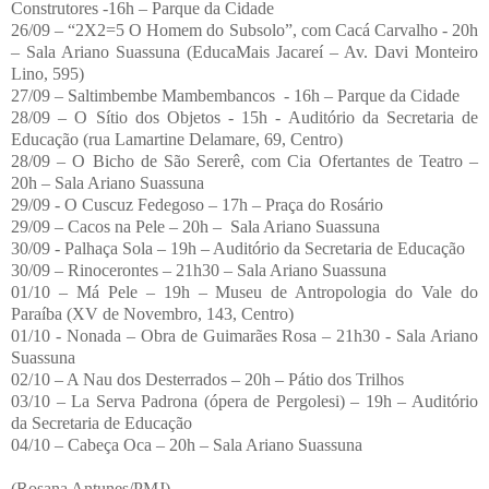
Construtores -16h – Parque da Cidade
26/09 – “2X2=5 O Homem do Subsolo”, com Cacá Carvalho - 20h
– Sala Ariano Suassuna (EducaMais Jacareí – Av. Davi Monteiro
Lino, 595)
27/09 – Saltimbembe Mambembancos - 16h – Parque da Cidade
28/09 – O Sítio dos Objetos - 15h - Auditório da Secretaria de
Educação (rua Lamartine Delamare, 69, Centro)
28/09 – O Bicho de São Sererê, com Cia Ofertantes de Teatro –
20h – Sala Ariano Suassuna
29/09 - O Cuscuz Fedegoso – 17h – Praça do Rosário
29/09 – Cacos na Pele – 20h – Sala Ariano Suassuna
30/09 - Palhaça Sola – 19h – Auditório da Secretaria de Educação
30/09 – Rinocerontes – 21h30 – Sala Ariano Suassuna
01/10 – Má Pele – 19h – Museu de Antropologia do Vale do
Paraíba (XV de Novembro, 143, Centro)
01/10 - Nonada – Obra de Guimarães Rosa – 21h30 - Sala Ariano
Suassuna
02/10 – A Nau dos Desterrados – 20h – Pátio dos Trilhos
03/10 – La Serva Padrona (ópera de Pergolesi) – 19h – Auditório
da Secretaria de Educação
04/10 – Cabeça Oca – 20h – Sala Ariano Suassuna
(Rosana Antunes/PMJ)