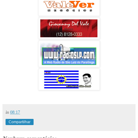
às
08:17
Compartilhar