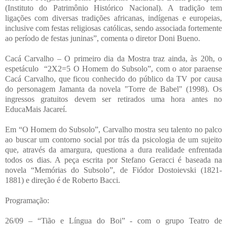
(Instituto do Patrimônio Histórico Nacional). A tradição tem
ligações com diversas tradições africanas, indígenas e europeias,
inclusive com festas religiosas católicas, sendo associada fortemente
ao período de festas juninas”, comenta o diretor Doni Bueno.
Cacá Carvalho – O primeiro dia da Mostra traz ainda, às 20h, o
espetáculo “2X2=5 O Homem do Subsolo”, com o ator paraense
Cacá Carvalho, que ficou conhecido do público da TV por causa
do personagem Jamanta da novela "Torre de Babel" (1998). Os
ingressos gratuitos devem ser retirados uma hora antes no
EducaMais Jacareí.
Em “O Homem do Subsolo”, Carvalho mostra seu talento no palco
ao buscar um contorno social por trás da psicologia de um sujeito
que, através da amargura, questiona a dura realidade enfrentada
todos os dias. A peça escrita por Stefano Geracci é baseada na
novela “Memórias do Subsolo”, de Fiódor Dostoievski (1821-
1881) e direção é de Roberto Bacci.
Programação:
26/09 – “Tião e Língua do Boi” - com o grupo Teatro de