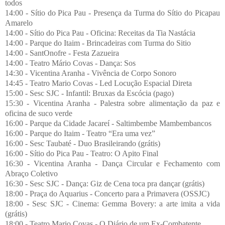
todos
14:00 - Sítio do Pica Pau - Presença da Turma do Sítio do Picapau
Amarelo
14:00 - Sítio do Pica Pau - Oficina: Receitas da Tia Nastácia
14:00 - Parque do Itaim - Brincadeiras com Turma do Sitio
14:00 - SantOnofre - Festa Zazueira
14:00 - Teatro Mário Covas - Dança: Sos
14:30 - Vicentina Aranha - Vivência de Corpo Sonoro
14:45 - Teatro Mario Covas - Led Locução Espacial Direta
15:00 - Sesc SJC - Infantil: Bruxas da Escócia (pago)
15:30 - Vicentina Aranha - Palestra sobre alimentação da paz e
oficina de suco verde
16:00 - Parque da Cidade Jacareí - Saltimbembe Mambembancos
16:00 - Parque do Itaim - Teatro “Era uma vez”
16:00 - Sesc Taubaté - Duo Brasileirando (grátis)
16:00 - Sítio do Pica Pau - Teatro: O Apito Final
16:30 - Vicentina Aranha - Dança Circular e Fechamento com
Abraço Coletivo
16:30 - Sesc SJC - Dança: Giz de Cena toca pra dançar (grátis)
18:00 - Praça do Aquarius - Concerto para a Primavera (OSSJC)
18:00 - Sesc SJC - Cinema: Gemma Bovery: a arte imita a vida
(grátis)
18:00 - Teatro Mario Covas - O Diário de um Ex-Combatente