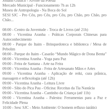
Johann Gütlich - Árvore da Poesia
Mercado Municipal - Funcionamento 7h as 12h
Museu de Antropologia - Na Boca do Sol
SESI SJC - Pro Céu, pro Céu, pro Céu, pro Chão, pro Chão, pro
Chão...
08:00 - Centro da Juventude - Troca de Livros (até 21h)
08:00 - Vicentina Aranha - Práticas Corporais Chinesas para
Autoconhecimento
08:00 - Parque do Itaim - Brinquedoteca e biblioteca / Mesa de
Pebolim
08:00 - Parque do Itaim - Casarão “Mundo Mágico de Dona Benta”
08:00 - Vicentina Aranha - Yoga para Paz
09:00 - Feira de Santana - Arte na Feira
09:00 - Vicentina Aranha - Feira de Artesanato Mãos e Artes
09:00 - Vicentina Aranha - Aplicação de reiki, cura prânica,
massagem e reflexologia (até 12h)
09:00 - Vicentina Aranha - Leitura Livre
09:00 - Sítio do Pica Pau - Oficina: Receitas da Tia Nastácia
09:00 - Vicentina Aranha - Cantinho da Criança (até 11h)
09:00 - Vicentina Aranha - Palestra: Ferramentas para a Paz e
Felicidade Plena
10:00 - Sesc SJC - Meio Ambiente: O homem refluxo (grátis)