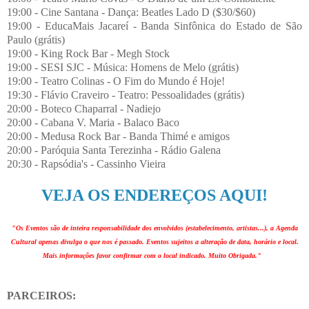
19:00 - Cine Santana - Dança: Beatles Lado D ($30/$60)
19:00 - EducaMais Jacareí - Banda Sinfônica do Estado de São
Paulo (grátis)
19:00 - King Rock Bar - Megh Stock
19:00 - SESI SJC - Música: Homens de Melo (grátis)
19:00 - Teatro Colinas - O Fim do Mundo é Hoje!
19:30 - Flávio Craveiro - Teatro: Pessoalidades (grátis)
20:00 - Boteco Chaparral - Nadiejo
20:00 - Cabana V. Maria - Balaco Baco
20:00 - Medusa Rock Bar - Banda Thimé e amigos
20:00 - Paróquia Santa Terezinha - Rádio Galena
20:30 - Rapsódia's - Cassinho Vieira
VEJA OS ENDEREÇOS AQUI!
"Os Eventos são de inteira responsabilidade dos envolvidos (estabelecimento, artistas...), a Agenda
Cultural apenas divulga o que nos é passado. Eventos sujeitos a alteração de data, horário e local.
Mais informações favor confirmar com o local indicado. Muito Obrigada."
PARCEIROS: