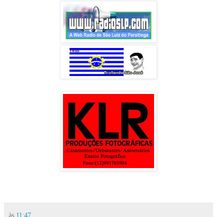
às
11:47