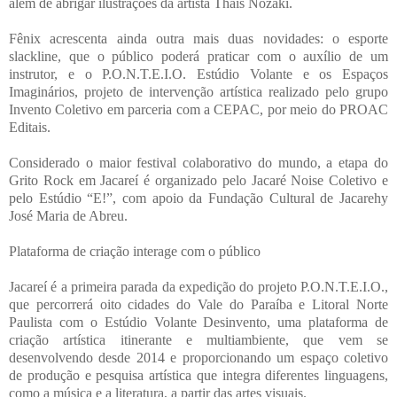
além de abrigar ilustrações da artista Thaís Nozaki.
Fênix acrescenta ainda outra mais duas novidades: o esporte
slackline, que o público poderá praticar com o auxílio de um
instrutor, e o P.O.N.T.E.I.O. Estúdio Volante e os Espaços
Imaginários, projeto de intervenção artística realizado pelo grupo
Invento Coletivo em parceria com a CEPAC, por meio do PROAC
Editais.
Considerado o maior festival colaborativo do mundo, a etapa do
Grito Rock em Jacareí é organizado pelo Jacaré Noise Coletivo e
pelo Estúdio “E!”, com apoio da Fundação Cultural de Jacarehy
José Maria de Abreu.
Plataforma de criação interage com o público
Jacareí é a primeira parada da expedição do projeto P.O.N.T.E.I.O.,
que percorrerá oito cidades do Vale do Paraíba e Litoral Norte
Paulista com o Estúdio Volante Desinvento, uma plataforma de
criação artística itinerante e multiambiente, que vem se
desenvolvendo desde 2014 e proporcionando um espaço coletivo
de produção e pesquisa artística que integra diferentes linguagens,
como a música e a literatura, a partir das artes visuais.