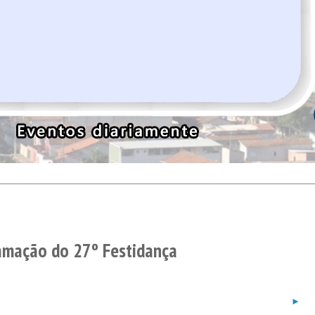
amação do 27º Festidança
►