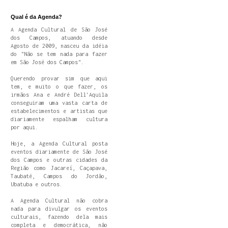
Qual é da Agenda?
A Agenda Cultural de São José
dos Campos, atuando desde
Agosto de 2009, nasceu da idéia
do "Não se tem nada para fazer
em São José dos Campos".
Querendo provar sim que aqui
tem, e muito o que fazer, os
irmãos Ana e André Dell'Aquila
conseguiram uma vasta carta de
estabelecimentos e artistas que
diariamente espalham cultura
por aqui.
Hoje, a Agenda Cultural posta
eventos diariamente de São José
dos Campos e outras cidades da
Região como Jacareí, Caçapava,
Taubaté, Campos do Jordão,
Ubatuba e outros.
A Agenda Cultural não cobra
nada para divulgar os eventos
culturais, fazendo dela mais
completa e democrática, não