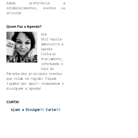
dando preferência a
estabelecimentos, eventos ou
artistas.
Quem Faz a Agenda?
Ana
Dell'Aquila
administra a
Agenda
Cultural
diariamente,
informando o
Vale do
Paraíba dos principais eventos
que rolam na região! Fiquem
ligados por aqui!! Acompanhem e
divulguem a Agenda!
CURTA!
Ajude a Divulgar!! Curta!!!