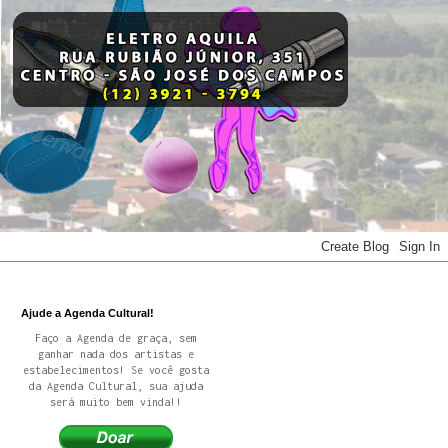
Ajude a Agenda Cultural!
Faço a Agenda de graça, sem
ganhar nada dos artistas e
estabelecimentos! Se você gosta
da Agenda Cultural, sua ajuda
será muito bem vinda!!