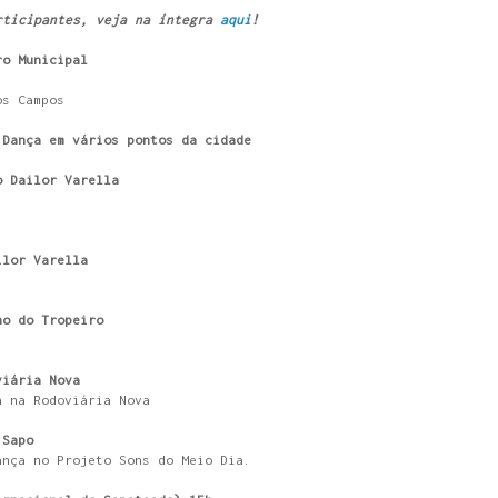
rticipantes, veja na íntegra
aqui
!
ro Municipal
os Campos
 Dança em vários pontos da cidade
o Dailor Varella
ilor Varella
ho do Tropeiro
viária Nova
a na Rodoviária Nova
 Sapo
ança no Projeto Sons do Meio Dia.