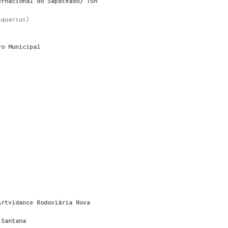
ernacional do Sapateado) 15h
Aquarius)
ro Municipal
Artvidance Rodoviária Nova
 Santana