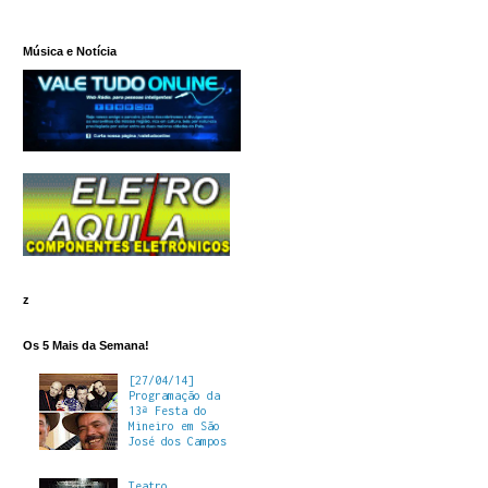
Música e Notícia
z
Os 5 Mais da Semana!
[27/04/14]
Programação da
13ª Festa do
Mineiro em São
José dos Campos
Teatro