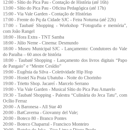
12:00 - Sítio do Pica Pau - Contação de História (até 16h)
13:00 - Sítio do Pica Pau - Oficina Pedagógica (até 17h)
15:00 - Via Vale Garden - Contação de Histórias
17:00 - Frente do Pq da Cidade SJC - Feira Noturna (até 22h)
17:00 - Taubaté Shopping - Workshop “Fotografia e memória”,
com João Rangel
18:00 - Hora Extra - TNT Samba
18:00 - Júlio Neme - Cinema: Desmundo
18:00 - Museu Municipal SJC - Lançamento: Condutores do Vale
do Paraíba – 60 anos de história
18:00 - Taubaté Shopping - Lançamento dos livros digitais “Papo
de Pangaio” e “Mestre Cesídio”
19:00 - Eugênia da Silva - Coletividade Hip Hop
19:00 - Hostel Na Praia Ubatuba - Noite do Chorinho
19:00 - Trietto Shop. Jacareí - Marcelo Serrano
19:00 - Via Vale Garden - Musical Sítio do Pica Pau Amarelo
19:30 - Taubaté Shopping - Palestra “Culinária do Jeca Tatu”, com
Ocílio Ferraz
20:00 - A Baronesa - All Star 40
20:00 - BatCaverna - Giovanny del Vale;
20:00 - Boteco 80 - Branco Pontes
20:00 - Boteco Chaparral - Francisco Monteiro
20:00 - Boteko do Jeka - Zico Lima e Diego Prado