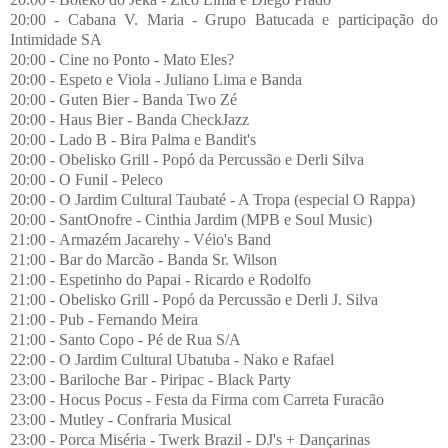
20:00 - Cabana V. Maria - Grupo Batucada e participação do
Intimidade SA
20:00 - Cine no Ponto - Mato Eles?
20:00 - Espeto e Viola - Juliano Lima e Banda
20:00 - Guten Bier - Banda Two Zé
20:00 - Haus Bier - Banda CheckJazz
20:00 - Lado B - Bira Palma e Bandit's
20:00 - Obelisko Grill - Popó da Percussão e Derli Silva
20:00 - O Funil - Peleco
20:00 - O Jardim Cultural Taubaté - A Tropa (especial O Rappa)
20:00 - SantOnofre - Cinthia Jardim (MPB e Soul Music)
21:00 - Armazém Jacarehy - Véio's Band
21:00 - Bar do Marcão - Banda Sr. Wilson
21:00 - Espetinho do Papai - Ricardo e Rodolfo
21:00 - Obelisko Grill - Popó da Percussão e Derli J. Silva
21:00 - Pub - Fernando Meira
21:00 - Santo Copo - Pé de Rua S/A
22:00 - O Jardim Cultural Ubatuba - Nako e Rafael
23:00 - Bariloche Bar - Piripac - Black Party
23:00 - Hocus Pocus - Festa da Firma com Carreta Furacão
23:00 - Mutley - Confraria Musical
23:00 - Porca Miséria - Twerk Brazil - DJ's + Dançarinas