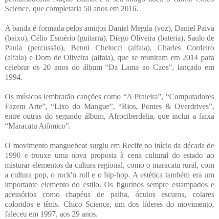
Science, que completaria 50 anos em 2016.
A banda é formada pelos amigos Daniel Megda (voz), Daniel Paiva
(baixo), Célio Esmério (guitarra), Diego Oliveira (bateria), Saulo de
Paula (percussão), Benni Chelucci (alfaia), Charles Cordeiro
(alfaia) e Dom de Oliveira (alfaia), que se reuniram em 2014 para
celebrar os 20 anos do álbum “Da Lama ao Caos”, lançado em
1994.
Os músicos lembrarão canções como “A Praieira”, “Computadores
Fazem Arte”, “Lixo do Mangue”, “Rios, Pontes & Overdrives”,
entre outras do segundo álbum, Afrociberdelia, que inclui a faixa
“Maracatu Atômico”.
O movimento manguebeat surgiu em Recife no início da década de
1990 e trouxe uma nova proposta à cena cultural do estado ao
misturar elementos da cultura regional, como o maracatu rural, com
a cultura pop, o rock'n roll e o hip-hop. A estética também era um
importante elemento do estilo. Os figurinos sempre estampados e
acessórios como chapéus de palha, óculos escuros, colares
coloridos e tênis. Chico Science, um dos líderes do movimento,
faleceu em 1997, aos 29 anos.