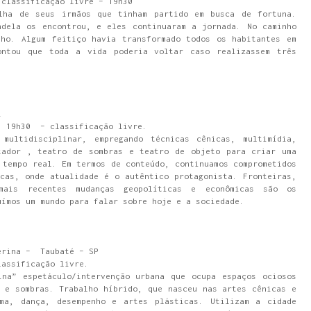
 classificação livre – 19h30
lha de seus irmãos que tinham partido em busca de fortuna.
dela os encontrou, e eles continuaram a jornada. No caminho
nho. Algum feitiço havia transformado todos os habitantes em
ontou que toda a vida poderia voltar caso realizassem três
i
- 19h30 – classificação livre.
multidisciplinar, empregando técnicas cênicas, multimídia,
tador , teatro de sombras e teatro de objeto para criar uma
 tempo real. Em termos de conteúdo, continuamos comprometidos
cas, onde atualidade é o autêntico protagonista. Fronteiras,
mais recentes mudanças geopolíticas e econômicas são os
uímos um mundo para falar sobre hoje e a sociedade.
erina – Taubaté – SP
lassificação livre.
ina” espetáculo/intervenção urbana que ocupa espaços ociosos
 e sombras. Trabalho híbrido, que nasceu nas artes cênicas e
ma, dança, desempenho e artes plásticas. Utilizam a cidade