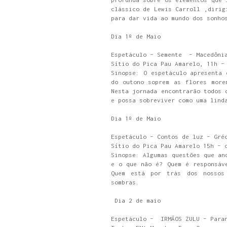
clássico de Lewis Carroll ,dirig
para dar vida ao mundo dos sonho
Dia 1º de Maio
Espetáculo – Semente – Macedôni
Sítio do Pica Pau Amarelo, 11h –
Sinopse: O espetáculo apresenta 
do outono soprem as flores more
Nesta jornada encontrarão todos 
e possa sobreviver como uma lind
Dia 1º de Maio
Espetáculo – Contos de luz – Gré
Sítio do Pica Pau Amarelo 15h – 
Sinopse: Algumas questões que an
e o que não é? Quem é responsáv
Quem está por trás dos nossos 
sombras.
Dia 2 de maio
Espetáculo – IRMÃOS ZULU – Para