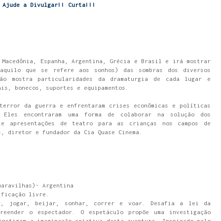
Ajude a Divulgar!! Curta!!!
 Macedônia, Espanha, Argentina, Grécia e Brasil e irá mostrar
(aquilo que se refere aos sonhos) das sombras dos diversos
ção mostra particularidades da dramaturgia de cada lugar e
ais, bonecos, suportes e equipamentos.
terror da guerra e enfrentaram crises econômicas e políticas
. Eles encontraram uma forma de colaborar na solução dos
nte apresentações de teatro para as crianças nos campos de
s, diretor e fundador da Cia Quase Cinema.
maravilhas)- Argentina
ificação livre.
r, jogar, beijar, sonhar, correr e voar. Desafia a lei da
reender o espectador. O espetáculo propõe uma investigação
instigam a imaginação criativa desta aventura. Inspirado pelo