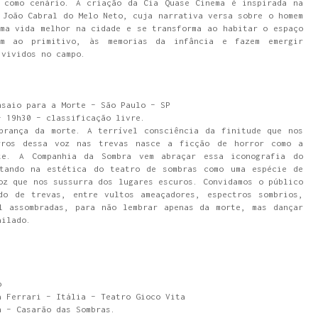
 como cenário. A criação da Cia Quase Cinema é inspirada na
 João Cabral do Melo Neto, cuja narrativa versa sobre o homem
ma vida melhor na cidade e se transforma ao habitar o espaço
em ao primitivo, às memorias da infância e fazem emergir
 vividos no campo.
nsaio para a Morte – São Paulo – SP
– 19h30 – classificação livre.
brança da morte. A terrível consciência da finitude que nos
rros dessa voz nas trevas nasce a ficção de horror como a
te. A Companhia da Sombra vem abraçar essa iconografia do
tando na estética do teatro de sombras como uma espécie de
oz que nos sussurra dos lugares escuros. Convidamos o público
do de trevas, entre vultos ameaçadores, espectros sombrios,
l assombradas, para não lembrar apenas da morte, mas dançar
ailado.
o
a Ferrari – Itália – Teatro Gioco Vita
h – Casarão das Sombras.