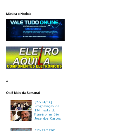
Música e Notícia
z
Os 5 Mais da Semana!
[27/04/14]
Programação da
13ª Festa do
Mineiro em São
José dos Campos
[12/03/2020]