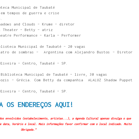
oteca Municipal de Taubaté
em tempos de guerra e crise
s.
hadows and Clouds – Krume – diretor
t Theater – Betty – atriz
heatre Performance – Karla – Performer
blioteca Municipal de Taubaté – 20 vagas
eatro de sombras – Argentina com Alejandro Bustos – Diretor
Oliveira – Centro, Taubaté – SP.
 Biblioteca Municipal de Taubaté – livre, 30 vagas
iozis – Grécia. Com Betty da companhia ALALUZ Shadow Puppet
Oliveira – Centro, Taubaté – SP.
A OS ENDEREÇOS AQUI!
dos envolvidos (estabelecimento, artistas...), a Agenda Cultural apenas divulga o que
e data, horário e local. Mais informações favor confirmar com o local indicado. Muito
Obrigada."