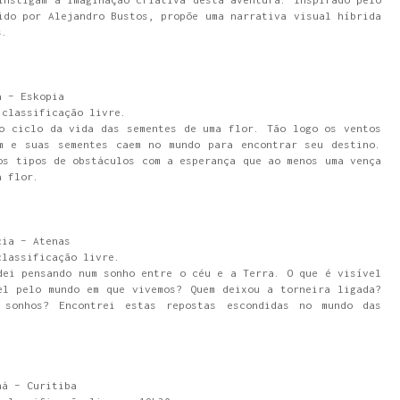
ido por Alejandro Bustos, propõe uma narrativa visual híbrida
s.
a – Eskopia
 classificação livre.
o ciclo da vida das sementes de uma flor. Tão logo os ventos
m e suas sementes caem no mundo para encontrar seu destino.
os tipos de obstáculos com a esperança que ao menos uma vença
a flor.
cia – Atenas
classificação livre.
dei pensando num sonho entre o céu e a Terra. O que é visível
el pelo mundo em que vivemos? Quem deixou a torneira ligada?
sonhos? Encontrei estas repostas escondidas no mundo das
ná – Curitiba