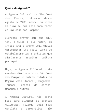
Qual é da Agenda?
A Agenda Cultural de São José
dos Campos, atuando desde
Agosto de 2009, nasceu da idéia
do "Não se tem nada para fazer
em São José dos Campos".
Querendo provar sim que aqui
tem, e muito o que fazer, os
irmãos Ana e André Dell'Aquila
conseguiram uma vasta carta de
estabelecimentos e artistas que
diariamente espalham cultura
por aqui.
Hoje, a Agenda Cultural posta
eventos diariamente de São José
dos Campos e outras cidades da
Região como Jacareí, Caçapava,
Taubaté, Campos do Jordão,
Ubatuba e outros.
A Agenda Cultural não cobra
nada para divulgar os eventos
culturais, fazendo dela mais
completa e democrática, não