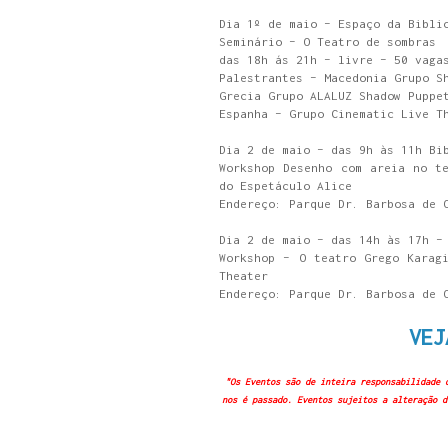
Dia 1º de maio – Espaço da Bibli
Seminário – O Teatro de sombras 
das 18h ás 21h – livre – 50 vaga
Palestrantes – Macedonia Grupo S
Grecia Grupo ALALUZ Shadow Puppe
Espanha – Grupo Cinematic Live T
Dia 2 de maio – das 9h às 11h Bi
Workshop Desenho com areia no t
do Espetáculo Alice
Endereço: Parque Dr. Barbosa de 
Dia 2 de maio – das 14h às 17h –
Workshop – O teatro Grego Karag
Theater
Endereço: Parque Dr. Barbosa de 
VEJ
"Os Eventos são de inteira responsabilidade 
nos é passado. Eventos sujeitos a alteração d