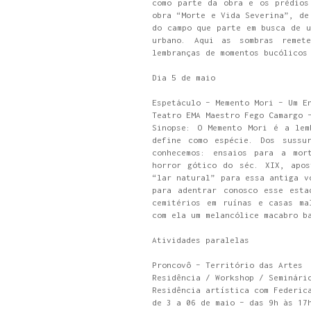
como parte da obra e os prédios
obra “Morte e Vida Severina”, de
do campo que parte em busca de u
urbano. Aqui as sombras remet
lembranças de momentos bucólicos
Dia 5 de maio
Espetáculo – Memento Mori – Um E
Teatro EMA Maestro Fego Camargo 
Sinopse: O Memento Mori é a lem
define como espécie. Dos sussu
conhecemos: ensaios para a mor
horror gótico do séc. XIX, apos
“lar natural” para essa antiga v
para adentrar conosco esse esta
cemitérios em ruínas e casas ma
com ela um melancólice macabro b
Atividades paralelas
Proncovô – Território das Artes
Residência / Workshop / Seminári
Residência artística com Federic
de 3 a 06 de maio – das 9h às 17