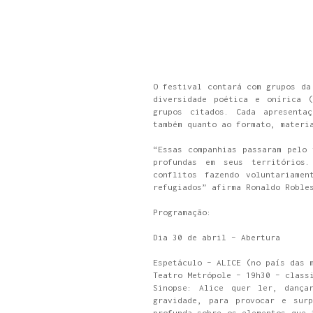
O festival contará com grupos da
diversidade poética e onírica 
grupos citados. Cada apresenta
também quanto ao formato, materi
“Essas companhias passaram pelo 
profundas em seus territórios
conflitos fazendo voluntariame
refugiados” afirma Ronaldo Roble
Programação:
Dia 30 de abril – Abertura
Espetáculo – ALICE (no país das 
Teatro Metrópole – 19h30 – class
Sinopse: Alice quer ler, dança
gravidade, para provocar e surp
profunda sobre os elementos que 