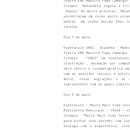
Teatro EMA Maestro Fego Camargo-
Sinopse: Malandela seguia a tri
Depois de muito procurar, Malan
encontraram um reino muito esta
pedras. Um velho ancião lhes c
tarefas.
Dia 3 de maio
Espetáculo 2062 Espanha – Madr
Teatro EMA Maestro Fego Camargo
Sinopse: “2062” um espetáculo 
ilustração , animação por compu
obra cênica e cinematográfica em
com as questões sociais e políti
muros, novas migrações e as 
ingredientes com os quais constr
Dia 4 de maio
Espetáculo – Muito Mais Vida Sev
Biblioteca Municipal – 19h30 – c
Sinopse: “Muito Mais Vida Sever
para pintar suas paredes com luz
dialoga com a arquitetura, cine