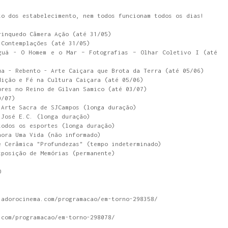
to dos estabelecimento, nem todos funcionam todos os dias!
rinquedo Câmera Ação (até 31/05)
 Contemplações (até 31/05)
guá - O Homem e o Mar – Fotografias – Olhar Coletivo I (até
ua - Rebento - Arte Caiçara que Brota da Terra (até 05/06)
dição e Fé na Cultura Caiçara (até 05/06)
ores no Reino de Gilvan Samico (até 03/07)
0/07)
 Arte Sacra de SJCampos (longa duração)
 José E.C. (longa duração)
todos os esportes (longa duração)
hora Uma Vida (não informado)
e Cerâmica "Profundezas" (tempo indeterminado)
xposição de Memórias (permanente)
O
.adorocinema.com/programacao/em-torno-298358/
.com/programacao/em-torno-298078/