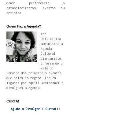
dando preferência a
estabelecimentos, eventos ou
artistas.
Quem Faz a Agenda?
Ana
Dell'Aquila
administra a
Agenda
Cultural
diariamente,
informando o
Vale do
Paraíba dos principais eventos
que rolam na região! Fiquem
ligados por aqui!! Acompanhem e
divulguem a Agenda!
CURTA!
Ajude a Divulgar!! Curta!!!