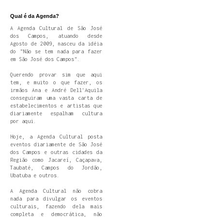
Qual é da Agenda?
A Agenda Cultural de São José
dos Campos, atuando desde
Agosto de 2009, nasceu da idéia
do "Não se tem nada para fazer
em São José dos Campos".
Querendo provar sim que aqui
tem, e muito o que fazer, os
irmãos Ana e André Dell'Aquila
conseguiram uma vasta carta de
estabelecimentos e artistas que
diariamente espalham cultura
por aqui.
Hoje, a Agenda Cultural posta
eventos diariamente de São José
dos Campos e outras cidades da
Região como Jacareí, Caçapava,
Taubaté, Campos do Jordão,
Ubatuba e outros.
A Agenda Cultural não cobra
nada para divulgar os eventos
culturais, fazendo dela mais
completa e democrática, não