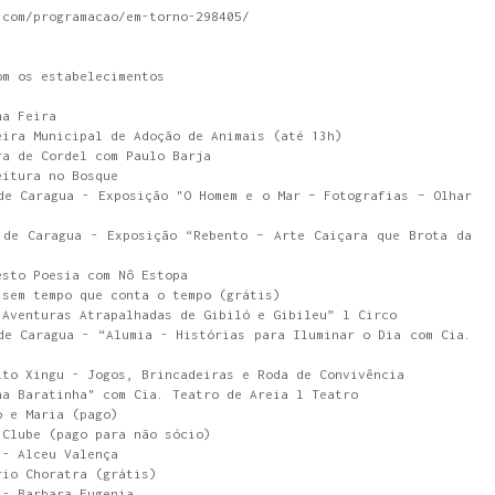
.com/programacao/em-torno-298405/
om os estabelecimentos
na Feira
eira Municipal de Adoção de Animais (até 13h)
ra de Cordel com Paulo Barja
eitura no Bosque
de Caragua - Exposição "O Homem e o Mar – Fotografias – Olhar
 de Caragua - Exposição “Rebento – Arte Caiçara que Brota da
esto Poesia com Nô Estopa
 sem tempo que conta o tempo (grátis)
 Aventuras Atrapalhadas de Gibiló e Gibileu” l Circo
de Caragua - “Alumia - Histórias para Iluminar o Dia com Cia.
lto Xingu - Jogos, Brincadeiras e Roda de Convivência
na Baratinha" com Cia. Teatro de Areia l Teatro
o e Maria (pago)
 Clube (pago para não sócio)
 - Alceu Valença
rio Choratra (grátis)
 - Barbara Eugenia