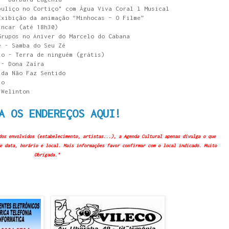
buliço no Cortiço" com Água Viva Coral l Musical
Exibição da animação “Minhocas – O Filme”
incar (até 18h30)
Grupos no Aniver do Marcelo do Cabana
é - Samba do Seu Zé
io - Terra de ninguém (grátis)
 - Dona Zaíra
ida Não Faz Sentido
jo
 Welinton
A OS ENDEREÇOS AQUI!
dos envolvidos (estabelecimento, artistas...), a Agenda Cultural apenas divulga o que
e data, horário e local. Mais informações favor confirmar com o local indicado. Muito
Obrigada."