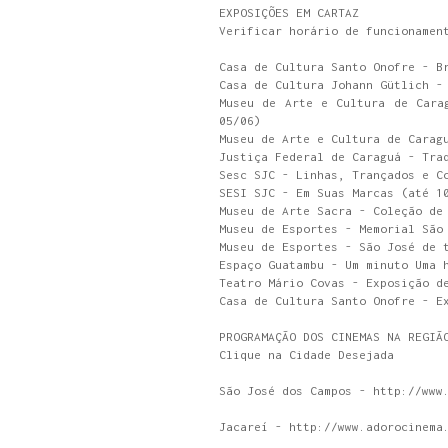
EXPOSIÇÕES EM CARTAZ
Verificar horário de funcionamen
Casa de Cultura Santo Onofre - B
Casa de Cultura Johann Gütlich -
Museu de Arte e Cultura de Cara
05/06)
Museu de Arte e Cultura de Carag
Justiça Federal de Caraguá - Tra
Sesc SJC - Linhas, Trançados e C
SESI SJC - Em Suas Marcas (até 1
Museu de Arte Sacra - Coleção de
Museu de Esportes - Memorial São
Museu de Esportes - São José de 
Espaço Guatambu - Um minuto Uma 
Teatro Mário Covas - Exposição d
Casa de Cultura Santo Onofre - E
PROGRAMAÇÃO DOS CINEMAS NA REGIÃ
Clique na Cidade Desejada
São José dos Campos - http://www
Jacareí - http://www.adorocinema