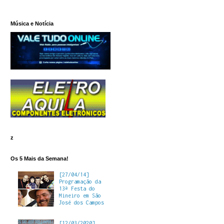
Música e Notícia
z
Os 5 Mais da Semana!
[27/04/14]
Programação da
13ª Festa do
Mineiro em São
José dos Campos
[12/03/2020]