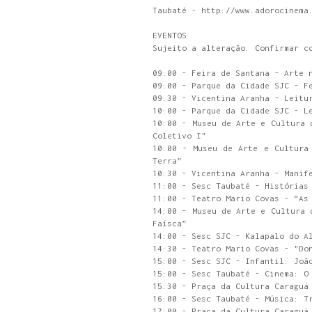
Taubaté - http://www.adorocinema
EVENTOS
Sujeito a alteração. Confirmar c
09:00 - Feira de Santana - Arte 
09:00 - Parque da Cidade SJC - F
09:30 - Vicentina Aranha - Leitu
10:00 - Parque da Cidade SJC - L
10:00 - Museu de Arte e Cultura 
Coletivo I"
10:00 - Museu de Arte e Cultura
Terra”
10:30 - Vicentina Aranha - Manif
11:00 - Sesc Taubaté - Histórias
11:00 - Teatro Mario Covas - “As
14:00 - Museu de Arte e Cultura 
Faísca”
14:00 - Sesc SJC - Kalapalo do A
14:30 - Teatro Mario Covas - "Do
15:00 - Sesc SJC - Infantil: Joã
15:00 - Sesc Taubaté - Cinema: O
15:30 - Praça da Cultura Caraguá
16:00 - Sesc Taubaté - Música: T
17:00 - Praça da Cultura Caraguá