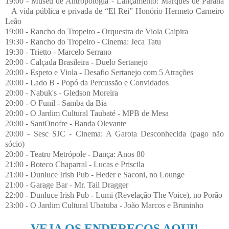
19:00 - Museu de Antropologia - Lançamento: Marquês de Paraná
– A vida pública e privada de “El Rei” Honório Hermeto Carneiro
Leão
19:00 - Rancho do Tropeiro - Orquestra de Viola Caipira
19:30 - Rancho do Tropeiro - Cinema: Jeca Tatu
19:30 - Trietto - Marcelo Serrano
20:00 - Calçada Brasileira - Duelo Sertanejo
20:00 - Espeto e Viola - Desafio Sertanejo com 5 Atrações
20:00 - Lado B - Popó da Percussão e Convidados
20:00 - Nabuk's - Gledson Moreira
20:00 - O Funil - Samba da Bia
20:00 - O Jardim Cultural Taubaté - MPB de Mesa
20:00 - SantOnofre - Banda Olevante
20:00 - Sesc SJC - Cinema: A Garota Desconhecida (pago não
sócio)
20:00 - Teatro Metrópole - Dança: Anos 80
21:00 - Boteco Chaparral - Lucas e Priscila
21:00 - Dunluce Irish Pub - Heder e Saconi, no Lounge
21:00 - Garage Bar - Mr. Tail Dragger
22:00 - Dunluce Irish Pub - Lumi (Revelação The Voice), no Porão
23:00 - O Jardim Cultural Ubatuba - João Marcos e Bruninho
VEJA OS ENDEREÇOS AQUI!