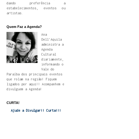
dando preferência a
estabelecimentos, eventos ou
artistas.
Quem Faz a Agenda?
Ana
Dell'Aquila
administra a
Agenda
Cultural
diariamente,
informando o
Vale do
Paraíba dos principais eventos
que rolam na região! Fiquem
ligados por aqui!! Acompanhem e
divulguem a Agenda!
CURTA!
Ajude a Divulgar!! Curta!!!