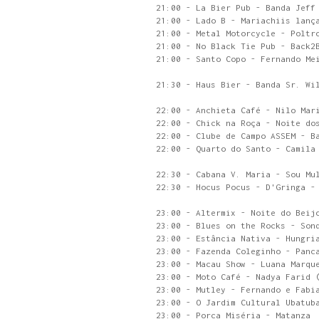
21:00 - La Bier Pub - Banda Jeff
21:00 - Lado B - Mariachiis lanç
21:00 - Metal Motorcycle - Poltr
21:00 - No Black Tie Pub - Back2
21:00 - Santo Copo - Fernando Me
21:30 - Haus Bier - Banda Sr. Wi
22:00 - Anchieta Café - Nilo Mar
22:00 - Chick na Roça - Noite do
22:00 - Clube de Campo ASSEM - B
22:00 - Quarto do Santo - Camila
22:30 - Cabana V. Maria - Sou Mu
22:30 - Hocus Pocus - D'Gringa -
23:00 - Altermix - Noite do Beij
23:00 - Blues on the Rocks - Son
23:00 - Estância Nativa - Hungri
23:00 - Fazenda Coleginho - Panc
23:00 - Macau Show - Luana Marqu
23:00 - Moto Café - Nadya Farid 
23:00 - Mutley - Fernando e Fabi
23:00 - O Jardim Cultural Ubatub
23:00 - Porca Miséria - Matanza