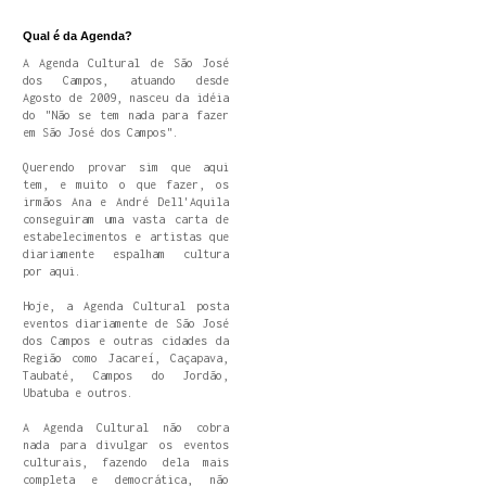
Qual é da Agenda?
A Agenda Cultural de São José
dos Campos, atuando desde
Agosto de 2009, nasceu da idéia
do "Não se tem nada para fazer
em São José dos Campos".
Querendo provar sim que aqui
tem, e muito o que fazer, os
irmãos Ana e André Dell'Aquila
conseguiram uma vasta carta de
estabelecimentos e artistas que
diariamente espalham cultura
por aqui.
Hoje, a Agenda Cultural posta
eventos diariamente de São José
dos Campos e outras cidades da
Região como Jacareí, Caçapava,
Taubaté, Campos do Jordão,
Ubatuba e outros.
A Agenda Cultural não cobra
nada para divulgar os eventos
culturais, fazendo dela mais
completa e democrática, não