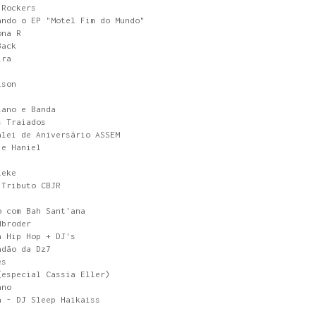
 Rockers
ando o EP "Motel Fim do Mundo"
ona R
Back
ira
lson
iano e Banda
s Traiados
alei de Aniversário ASSEM
 e Haniel
leke
 Tributo CBJR
o com Bah Sant'ana
dbroder
a Hip Hop + DJ's
adão da Dz7
es
(especial Cassia Eller)
ano
a - DJ Sleep Haikaiss