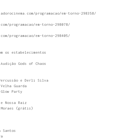
.adorocinema.com/programacao/em-torno-298358/
.com/programacao/em-torno-298078/
.com/programacao/em-torno-298405/
om os estabelecimentos
 Audição Gods of Chaos
Percussão e Derli Silva
 Velha Guarda
 Glow Party
 e Nossa Raiz
 Moraes (grátis)
a Santos
ra