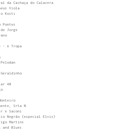
val da Cachaça do Calavera
heus Viola
to Koiti
o Pontes
 de Jorge
rano
é - A Tropa
a
 Pelodan
 Geraldinho
tar 40
go
Monteiro
mente, Srta N.
er e Saconi
cio Negrão (especial Elvis)
rigo Martins
k and Blues