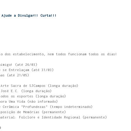
Ajude a Divulgar!! Curta!!!
to dos estabelecimento, nem todos funcionam todos os dias!
nimigo! (até 26/03)
e se Entrelaçam (até 31/03)
has (até 21/05)
 Arte Sacra de SJCampos (longa duração)
 José E.C. (longa duração)
todos os esportes (longa duração)
hora Uma Vida (não informado)
e Cerâmica "Profundezas" (tempo indeterminado)
xposição de Memórias (permanente)
material: Folclore e Identidade Regional (permanente)
O