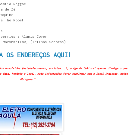
osofia Reggae
sa de Zé
roquino
na The Room!
es
nberries e Alanis Cover
a Marshmellow, (Trilhas Sonoras)
A OS ENDEREÇOS AQUI!
dos envolvidos (estabelecimento, artistas...), a Agenda Cultural apenas divulga o que
e data, horário e local. Mais informações favor confirmar com o local indicado. Muito
Obrigada."