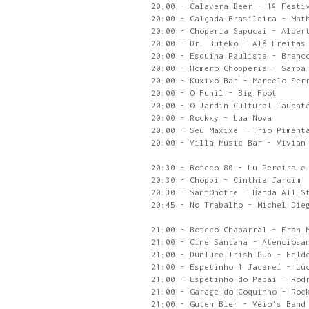
20:00 - Calavera Beer - 1º Festi
20:00 - Calçada Brasileira - Mat
20:00 - Choperia Sapucaí - Alber
20:00 - Dr. Buteko - Alê Freitas
20:00 - Esquina Paulista - Branc
20:00 - Homero Chopperia - Samba
20:00 - Kuxixo Bar - Marcelo Ser
20:00 - O Funil - Big Foot
20:00 - O Jardim Cultural Taubat
20:00 - Rockxy - Lua Nova
20:00 - Seu Maxixe - Trio Piment
20:00 - Villa Music Bar - Vivian
20:30 - Boteco 80 - Lu Pereira e
20:30 - Choppi - Cinthia Jardim
20:30 - SantOnofre - Banda All S
20:45 - No Trabalho - Michel Die
21:00 - Boteco Chaparral - Fran 
21:00 - Cine Santana - Atenciosa
21:00 - Dunluce Irish Pub - Held
21:00 - Espetinho 1 Jacareí - Lú
21:00 - Espetinho do Papai - Rod
21:00 - Garage do Coquinho - Roc
21:00 - Guten Bier - Véio's Band