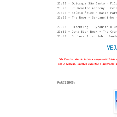
23:00 - Quiosque São Bento - Fil
23:00 - R9 Ronaldo Academy - Coi
23:00 - Stúdio Ápice - Baile Mar
23:00 - The Room - Sertanejinho 
23:30 - Blackflag - Dynamite Blu
23:30 - Dona Bier Rock - The Cra
23:40 - Dunluce Irish Pub - Band
VEJ
"Os Eventos são de inteira responsabilidade 
nos é passado. Eventos sujeitos a alteração d
PARCEIROS: