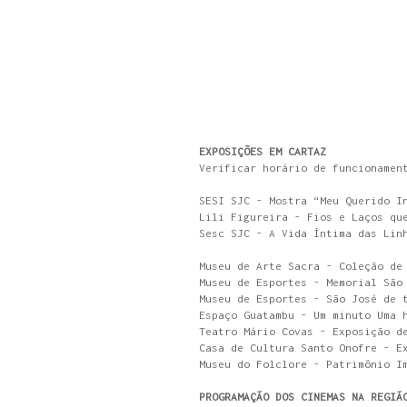
EXPOSIÇÕES EM CARTAZ
Verificar horário de funcionamen
SESI SJC - Mostra “Meu Querido I
Lili Figureira - Fios e Laços qu
Sesc SJC - A Vida Íntima das Lin
Museu de Arte Sacra - Coleção de
Museu de Esportes - Memorial São
Museu de Esportes - São José de 
Espaço Guatambu - Um minuto Uma 
Teatro Mário Covas - Exposição d
Casa de Cultura Santo Onofre - E
Museu do Folclore - Patrimônio I
PROGRAMAÇÃO DOS CINEMAS NA REGIÃ