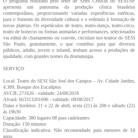
O programa realizado pelo setor de Artes Cênicas do SESI-SP
apresenta um panorama da produção cênica brasileira
contemporânea, proporcionando variadas experiências estéticas,
para o fomento da diversidade cultural e o estímulo à formação de
novas plateias. Os espetáculos de teatro, teatro-dança, teatro-circo,
teatro de bonecos ou formas animadas e performances, selecionados
via edital de chamamento ou convite, circulam nos teatros do SESI
São Paulo, gratuitamente, o que contribui para que diversos
públicos, adulto, jovem e infantil, tenham acesso a produções de
qualidade, com grandes nomes da dramaturgia.
SERVIÇO
Local: Teatro do SESI São José dos Campos – Av. Cidade Jardim,
4.389, Bosque dos Eucaliptos
AVCB: 271626 - validade: 24/08/2018
Alvará: 663313201696 - validade: 08/08/2017
Datas e horários: 21 e 22 de abril, sexta (21) às 20h e sábado (22)
às 19h30
Capacidade: 380 lugares 08 para cadeirantes
Duração: 150 minutos
Classificação indicativa: Não recomendado para menores de 14
anos.