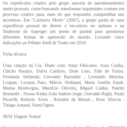
Os espetáculos criados pelo grupo nascem de questionamentos
muito pessoais, como buscando transformar inquietudes comuns em
processo criativo para, mais do que responder, compartilhar tais
incertezas. Em "Cachorro Morto" (2007), o grupo partiu de uma
experiência pessoal do diretor e encontrou no autismo e na
Síndrome de Asperger um ponto de partida para questionar
diferentes formas de apreensão do mundo. Levando cinco
indicações ao Prêmio Shell de Teatro em 2010.
Ficha técnica
Uma criação da Cia. Hiato com: Aline Filócomo, Aura Cunha,
Chicão Paraizo, Dalva Cardoso, Dom Lino, Fabi de Farias,
Fernanda Stefanski, Giovanni Barontini , Leonardo Moreira,
Loupan, Luciana Paes, Márcia Nishitani, Maria Amélia Farah,
Marisa Bentivegna, Maurício Oliveira, Miguel Caldas, Nairim
Bernardo , Nsona Kiaku Arão Isidoro Jorge, Oswaldo Righi, Paula
Picarelli, Roberto Alves , Ronaldo de Morais , Rose Sforcin ,
Thiago Amaral, Yumi Ogino.
SESI Viagem Teatral