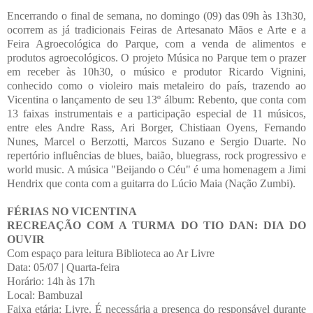
Encerrando o final de semana, no domingo (09) das 09h às 13h30,
ocorrem as já tradicionais Feiras de Artesanato Mãos e Arte e a
Feira Agroecológica do Parque, com a venda de alimentos e
produtos agroecológicos. O projeto Música no Parque tem o prazer
em receber às 10h30, o músico e produtor Ricardo Vignini,
conhecido como o violeiro mais metaleiro do país, trazendo ao
Vicentina o lançamento de seu 13º álbum: Rebento, que conta com
13 faixas instrumentais e a participação especial de 11 músicos,
entre eles Andre Rass, Ari Borger, Chistiaan Oyens, Fernando
Nunes, Marcel o Berzotti, Marcos Suzano e Sergio Duarte. No
repertório influências de blues, baião, bluegrass, rock progressivo e
world music. A música "Beijando o Céu" é uma homenagem a Jimi
Hendrix que conta com a guitarra do Lúcio Maia (Nação Zumbi).
FÉRIAS NO VICENTINA
RECREAÇÃO COM A TURMA DO TIO DAN: DIA DO
OUVIR
Com espaço para leitura Biblioteca ao Ar Livre
Data: 05/07 | Quarta-feira
Horário: 14h às 17h
Local: Bambuzal
Faixa etária: Livre. É necessária a presença do responsável durante