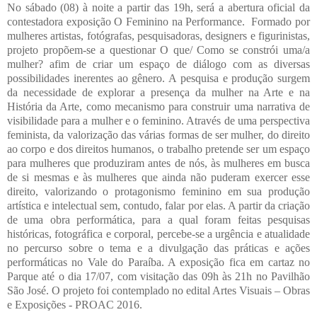
No sábado (08) à noite a partir das 19h, será a abertura oficial da
contestadora exposição O Feminino na Performance. Formado por
mulheres artistas, fotógrafas, pesquisadoras, designers e figurinistas,
projeto propõem-se a questionar O que/ Como se constrói uma/a
mulher? afim de criar um espaço de diálogo com as diversas
possibilidades inerentes ao gênero. A pesquisa e produção surgem
da necessidade de explorar a presença da mulher na Arte e na
História da Arte, como mecanismo para construir uma narrativa de
visibilidade para a mulher e o feminino. Através de uma perspectiva
feminista, da valorização das várias formas de ser mulher, do direito
ao corpo e dos direitos humanos, o trabalho pretende ser um espaço
para mulheres que produziram antes de nós, às mulheres em busca
de si mesmas e às mulheres que ainda não puderam exercer esse
direito, valorizando o protagonismo feminino em sua produção
artística e intelectual sem, contudo, falar por elas. A partir da criação
de uma obra performática, para a qual foram feitas pesquisas
históricas, fotográfica e corporal, percebe-se a urgência e atualidade
no percurso sobre o tema e a divulgação das práticas e ações
performáticas no Vale do Paraíba. A exposição fica em cartaz no
Parque até o dia 17/07, com visitação das 09h às 21h no Pavilhão
São José. O projeto foi contemplado no edital Artes Visuais – Obras
e Exposições - PROAC 2016.