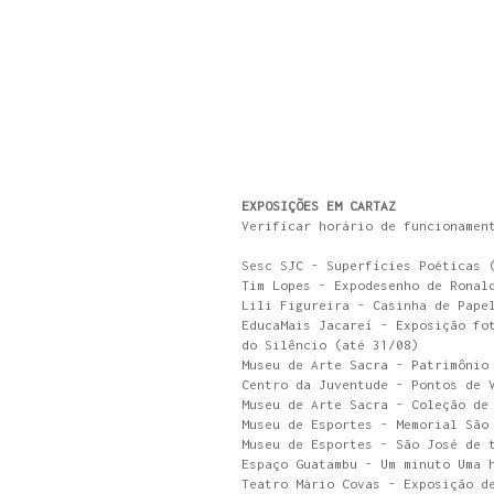
EXPOSIÇÕES EM CARTAZ
Verificar horário de funcionamen
Sesc SJC - Superfícies Poéticas 
Tim Lopes - Expodesenho de Ronal
Lili Figureira - Casinha de Pape
EducaMais Jacareí - Exposição fo
do Silêncio (até 31/08)
Museu de Arte Sacra - Patrimônio
Centro da Juventude - Pontos de 
Museu de Arte Sacra - Coleção de
Museu de Esportes - Memorial São
Museu de Esportes - São José de 
Espaço Guatambu - Um minuto Uma 
Teatro Mário Covas - Exposição d