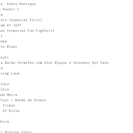
ge: Pedro Henrique
a Rocker's
ga
seto (especial Elvis)
com DJ Jeff
aze (especial Foo Fighters)
ll
Cuba
ite Blues
gnoli
 a Barão Vermelho com Alex Bluyus e Giovanny Del Vale
va
iving Loud
 Solo
Julio
ndo Meira
 Fuzi + Bonde do Groove
s Tribos
: DJ Killa
ônica
e
is Presley Cover