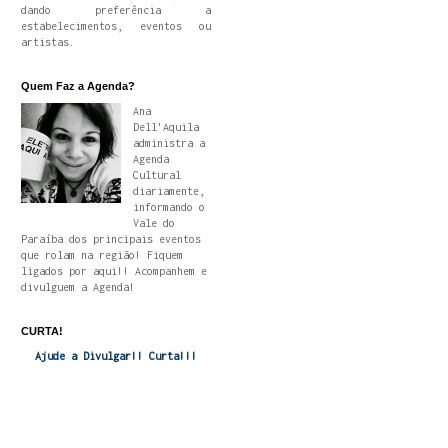
dando preferência a
estabelecimentos, eventos ou
artistas.
Quem Faz a Agenda?
Ana
Dell'Aquila
administra a
Agenda
Cultural
diariamente,
informando o
Vale do
Paraíba dos principais eventos
que rolam na região! Fiquem
ligados por aqui!! Acompanhem e
divulguem a Agenda!
CURTA!
Ajude a Divulgar!! Curta!!!