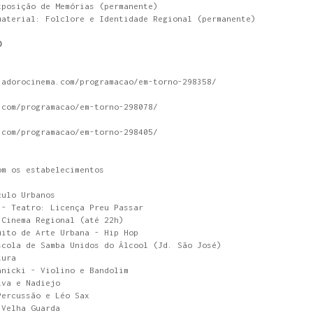
xposição de Memórias (permanente)
material: Folclore e Identidade Regional (permanente)
O
.adorocinema.com/programacao/em-torno-298358/
.com/programacao/em-torno-298078/
.com/programacao/em-torno-298405/
om os estabelecimentos
culo Urbanos
 - Teatro: Licença Preu Passar
 Cinema Regional (até 22h)
uito de Arte Urbana - Hip Hop
scola de Samba Unidos do Álcool (Jd. São José)
tura
anicki - Violino e Bandolim
lva e Nadiejo
Percussão e Léo Sax
 Velha Guarda