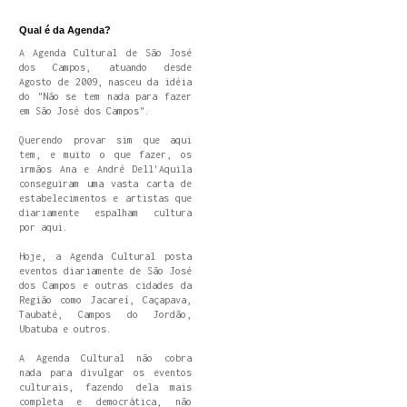
Qual é da Agenda?
A Agenda Cultural de São José
dos Campos, atuando desde
Agosto de 2009, nasceu da idéia
do "Não se tem nada para fazer
em São José dos Campos".
Querendo provar sim que aqui
tem, e muito o que fazer, os
irmãos Ana e André Dell'Aquila
conseguiram uma vasta carta de
estabelecimentos e artistas que
diariamente espalham cultura
por aqui.
Hoje, a Agenda Cultural posta
eventos diariamente de São José
dos Campos e outras cidades da
Região como Jacareí, Caçapava,
Taubaté, Campos do Jordão,
Ubatuba e outros.
A Agenda Cultural não cobra
nada para divulgar os eventos
culturais, fazendo dela mais
completa e democrática, não