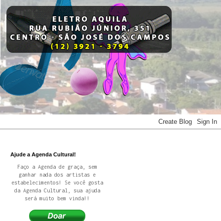
Ajude a Agenda Cultural!
Faço a Agenda de graça, sem
ganhar nada dos artistas e
estabelecimentos! Se você gosta
da Agenda Cultural, sua ajuda
será muito bem vinda!!