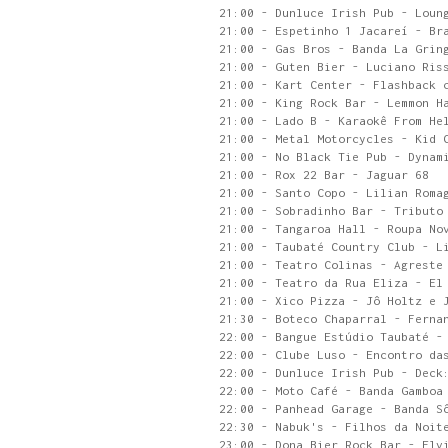
21:00 - Dunluce Irish Pub - Loun
21:00 - Espetinho 1 Jacareí - Br
21:00 - Gas Bros - Banda La Grin
21:00 - Guten Bier - Luciano Ris
21:00 - Kart Center - Flashback 
21:00 - King Rock Bar - Lemmon H
21:00 - Lado B - Karaokê From He
21:00 - Metal Motorcycles - Kid 
21:00 - No Black Tie Pub - Dynam
21:00 - Rox 22 Bar - Jaguar 68
21:00 - Santo Copo - Lilian Roma
21:00 - Sobradinho Bar - Tributo
21:00 - Tangaroa Hall - Roupa No
21:00 - Taubaté Country Club - L
21:00 - Teatro Colinas - Agreste
21:00 - Teatro da Rua Eliza - El
21:00 - Xico Pizza - Jô Holtz e 
21:30 - Boteco Chaparral - Ferna
22:00 - Bangue Estúdio Taubaté -
22:00 - Clube Luso - Encontro da
22:00 - Dunluce Irish Pub - Deck
22:00 - Moto Café - Banda Gamboa
22:00 - Panhead Garage - Banda S
22:30 - Nabuk's - Filhos da Noit
23:00 - Dona Bier Rock Bar - Elv