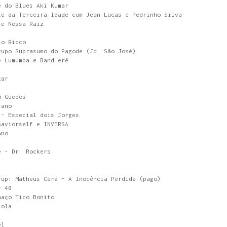
e do Blues Aki Kumar
le da Terceira Idade com Jean Lucas e Pedrinho Silva
 e Nossa Raiz
lo Ricco
rupo Suprasumo do Pagode (Jd. São José)
e Lumumba e Band'erê
zar
o Guedes
rano
 - Especial dois Jorges
Saviorself e INVERSA
ano
é - Dr. Rockers
 up: Matheus Cerá – A Inocência Perdida (pago)
r 40
haço Tico Bonito
iola
el