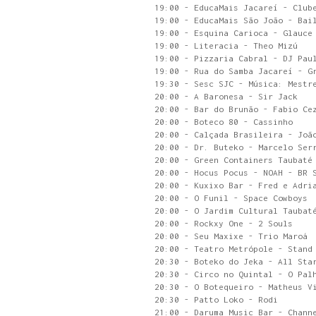
19:00 - EducaMais Jacareí - Club
19:00 - EducaMais São João - Bai
19:00 - Esquina Carioca - Glauce
19:00 - Literacia - Theo Mizú
19:00 - Pizzaria Cabral - DJ Pau
19:00 - Rua do Samba Jacareí - G
19:30 - Sesc SJC - Música: Mestr
20:00 - A Baronesa - Sir Jack
20:00 - Bar do Brunão - Fabio Ce
20:00 - Boteco 80 - Cassinho
20:00 - Calçada Brasileira - Joã
20:00 - Dr. Buteko - Marcelo Ser
20:00 - Green Containers Taubaté
20:00 - Hocus Pocus - NOAH - BR 
20:00 - Kuxixo Bar - Fred e Adri
20:00 - O Funil - Space Cowboys
20:00 - O Jardim Cultural Taubat
20:00 - Rockxy One - 2 Souls
20:00 - Seu Maxixe - Trio Maroá
20:00 - Teatro Metrópole - Stand
20:30 - Boteko do Jeka - All Sta
20:30 - Circo no Quintal - O Pal
20:30 - O Botequeiro - Matheus V
20:30 - Patto Loko - Rodi
21:00 - Daruma Music Bar - Chann