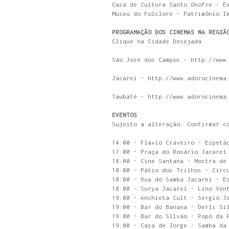
Casa de Cultura Santo Onofre - E
Museu do Folclore - Patrimônio I
PROGRAMAÇÃO DOS CINEMAS NA REGIÃ
Clique na Cidade Desejada
São José dos Campos - http://www
Jacareí - http://www.adorocinema
Taubaté - http://www.adorocinema
EVENTOS
Sujeito a alteração. Confirmar c
14:00 - Flavio Craveiro - Espetá
17:00 - Praça do Rosário Jacareí
18:00 - Cine Santana - Mostra de
18:00 - Pátio dos Trilhos - Circ
18:00 - Rua do Samba Jacareí - E
18:00 - Surya Jacareí - Lino Ven
19:00 - Anchieta Cult - Sergio J
19:00 - Bar do Banana - Derli Si
19:00 - Bar do Silvão - Popó da 
19:00 - Casa de Jorge - Samba da