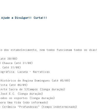
Ajude a Divulgar!! Curta!!!
to dos estabelecimento, nem todos funcionam todos os dias!
(até 30/08)
d Chauca (até 31/08)
l (até 31/08)
tográfica: Lacuna - Narrativas
 Histórico de Regina Domingues (até 05/09)
Vista (até 06/09)
 Arte Sacra de SJCampos (longa duração)
 José E.C. (longa duração)
todos os esportes (longa duração)
hora Uma Vida (não informado)
e Cerâmica "Profundezas" (tempo indeterminado)