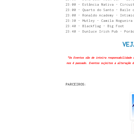
23:00 - Estância Nativa - Circui
23:00 - Quarto do Santo - Baile 
23:00 - Ronaldo Academy - Intimi
23:30 - Mutley - Camila Nogueira
23:40 - Blackflag - Big Foot
23:40 - Dunluce Irish Pub - Porã
VEJ
"Os Eventos são de inteira responsabilidade 
nos é passado. Eventos sujeitos a alteração d
PARCEIROS: