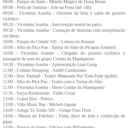
08:00 - Parque do Itaim - Mundo Mágico de Dona Benta
09:00 - Feira de Santana - Arte na Feira (até 14h)
09:00 - Vicentina Aranha - Abertura da feira e saída do passeio
ciclístico
09:20 - Vicentina Aranha - Intervenção teatral no palco
09:30 - Vicentina Aranha - Contação de historias com interpretação
em libras
10:00 - Parque da Cidade SJC - Leitura no Bosque
10:00 - Sítio do Pica Pau - Turma do Sítio do Picapau Amarelo
10:00 - Vicentina Aranha - Chegada do passeio ciclístico e
passagem de som do grupo Cordas da Mantiqueira
10:30 - Vicentina Aranha - Apresentação Lian Gong
11:00 - Colinas Shopping - André Cambuzano
11:00 - Sesc Taubaté - Teatro: Malazarte Por Toda Parte (grátis)
11:00 - Sítio do Pica Pau - Teatro com a Turma do Sítio
11:00 - Vicentina Aranha - Show Cordas da Mantiqueira
11:30 - Surya Restaurante - Fabio Cezar
13:00 - Guten Bier - Peleco
13:00 - Villa Music Bar - Micheli Aguiar
14:00 - Adega Tá Tendo SJC - Grupo Fino Dom
14:00 - Museu do Folclore - Viola, doce de leite e confecção de
pipas
14:00 - Parque do Itaim - Oficina com Philaderpho