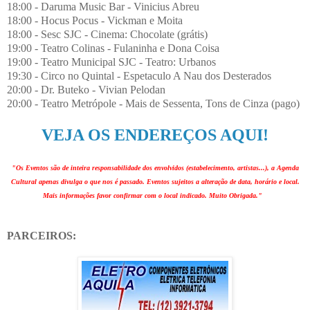
18:00 - Daruma Music Bar - Vinicius Abreu
18:00 - Hocus Pocus - Vickman e Moita
18:00 - Sesc SJC - Cinema: Chocolate (grátis)
19:00 - Teatro Colinas - Fulaninha e Dona Coisa
19:00 - Teatro Municipal SJC - Teatro: Urbanos
19:30 - Circo no Quintal - Espetaculo A Nau dos Desterados
20:00 - Dr. Buteko - Vivian Pelodan
20:00 - Teatro Metrópole - Mais de Sessenta, Tons de Cinza (pago)
VEJA OS ENDEREÇOS AQUI!
"Os Eventos são de inteira responsabilidade dos envolvidos (estabelecimento, artistas...), a Agenda
Cultural apenas divulga o que nos é passado. Eventos sujeitos a alteração de data, horário e local.
Mais informações favor confirmar com o local indicado. Muito Obrigada."
PARCEIROS: