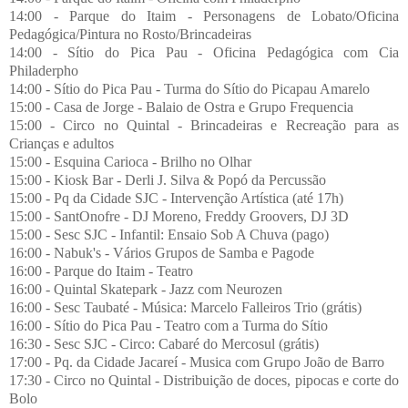
14:00 - Parque do Itaim - Personagens de Lobato/Oficina
Pedagógica/Pintura no Rosto/Brincadeiras
14:00 - Sítio do Pica Pau - Oficina Pedagógica com Cia
Philaderpho
14:00 - Sítio do Pica Pau - Turma do Sítio do Picapau Amarelo
15:00 - Casa de Jorge - Balaio de Ostra e Grupo Frequencia
15:00 - Circo no Quintal - Brincadeiras e Recreação para as
Crianças e adultos
15:00 - Esquina Carioca - Brilho no Olhar
15:00 - Kiosk Bar - Derli J. Silva & Popó da Percussão
15:00 - Pq da Cidade SJC - Intervenção Artística (até 17h)
15:00 - SantOnofre - DJ Moreno, Freddy Groovers, DJ 3D
15:00 - Sesc SJC - Infantil: Ensaio Sob A Chuva (pago)
16:00 - Nabuk's - Vários Grupos de Samba e Pagode
16:00 - Parque do Itaim - Teatro
16:00 - Quintal Skatepark - Jazz com Neurozen
16:00 - Sesc Taubaté - Música: Marcelo Falleiros Trio (grátis)
16:00 - Sítio do Pica Pau - Teatro com a Turma do Sítio
16:30 - Sesc SJC - Circo: Cabaré do Mercosul (grátis)
17:00 - Pq. da Cidade Jacareí - Musica com Grupo João de Barro
17:30 - Circo no Quintal - Distribuição de doces, pipocas e corte do
Bolo