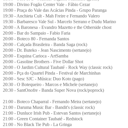
19:00 - Divino Fogão Center Vale - Fábio Cezar
19:00 - Praça do Vale das Acácias Pinda - Grupo Paranga
19:30 - Anchieta Cult - Mah Freire e Fernando Valero
19:30 - Barbaresco Vale Sul - Marcelo Serrano e Dudu Marino
20:00 - A Baronesa - Evandro Mazetto e the Otherside chost
20:00 - Bar do Sampaio - Fabio Faria
20:00 - Boteco 80 - Fernanda Santos
20:00 - Calçada Brasileira - Banda Saga (rock)
20:00 - Dr. Buteko - Jean Nascimento (sertanejo)
20:00 - Esquina Carioca - ArtSamba
20:00 - Gasoline Brothers - Five Dollar Shot
20:00 - O Jardim Cultural Taubaté - Rock Way (classic rock)
20:00 - Pça do Quartel Pinda - Festival de Marchinhas
20:00 - Sesc SJC - Música: Duo Koto (pago)
20:30 - O Botequeiro - Marcos e Michele (sertanejo)
20:30 - SantOnofre - Banda Super Nova (rock/poprock)
21:00 - Boteco Chaparral - Fernando Meira (sertanejo)
21:00 - Daruma Music Bar - Bandit's (classic rock)
21:00 - Dunluce Irish Pub - Estevan Santos (sertanejo)
21:00 - Green Container Taubaté - Redstock
21:00 - No Black Tie Pub - La Gringa