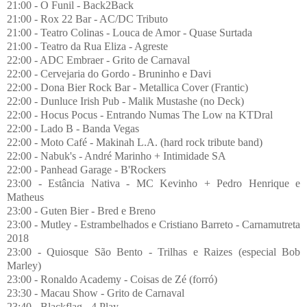
21:00 - O Funil - Back2Back
21:00 - Rox 22 Bar - AC/DC Tributo
21:00 - Teatro Colinas - Louca de Amor - Quase Surtada
21:00 - Teatro da Rua Eliza - Agreste
22:00 - ADC Embraer - Grito de Carnaval
22:00 - Cervejaria do Gordo - Bruninho e Davi
22:00 - Dona Bier Rock Bar - Metallica Cover (Frantic)
22:00 - Dunluce Irish Pub - Malik Mustashe (no Deck)
22:00 - Hocus Pocus - Entrando Numas The Low na KTDral
22:00 - Lado B - Banda Vegas
22:00 - Moto Café - Makinah L.A. (hard rock tribute band)
22:00 - Nabuk's - André Marinho + Intimidade SA
22:00 - Panhead Garage - B'Rockers
23:00 - Estância Nativa - MC Kevinho + Pedro Henrique e
Matheus
23:00 - Guten Bier - Bred e Breno
23:00 - Mutley - Estrambelhados e Cristiano Barreto - Carnamutreta
2018
23:00 - Quiosque São Bento - Trilhas e Raizes (especial Bob
Marley)
23:00 - Ronaldo Academy - Coisas de Zé (forró)
23:30 - Macau Show - Grito de Carnaval
23:40 - Blackflag - 4 Play