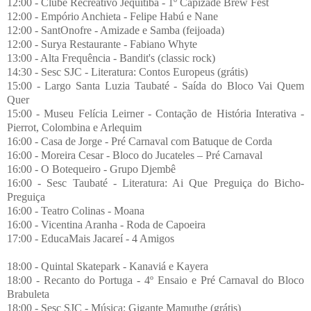
12:00 - Clube Recreativo Jequitibá - 1º Capizade Brew Fest
12:00 - Empório Anchieta - Felipe Habú e Nane
12:00 - SantOnofre - Amizade e Samba (feijoada)
12:00 - Surya Restaurante - Fabiano Whyte
13:00 - Alta Frequência - Bandit's (classic rock)
14:30 - Sesc SJC - Literatura: Contos Europeus (grátis)
15:00 - Largo Santa Luzia Taubaté - Saída do Bloco Vai Quem
Quer
15:00 - Museu Felícia Leirner - Contação de História Interativa -
Pierrot, Colombina e Arlequim
16:00 - Casa de Jorge - Pré Carnaval com Batuque de Corda
16:00 - Moreira Cesar - Bloco do Jucateles – Pré Carnaval
16:00 - O Botequeiro - Grupo Djembê
16:00 - Sesc Taubaté - Literatura: Ai Que Preguiça do Bicho-
Preguiça
16:00 - Teatro Colinas - Moana
16:00 - Vicentina Aranha - Roda de Capoeira
17:00 - EducaMais Jacareí - 4 Amigos
18:00 - Quintal Skatepark - Kanaviá e Kayera
18:00 - Recanto do Portuga - 4º Ensaio e Pré Carnaval do Bloco
Brabuleta
18:00 - Sesc SJC - Música: Gigante Mamuthe (grátis)