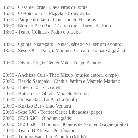
16:00 - Casa de Jorge - Cavaleiros de Jorge
16:00 - O Botequeiro - Magela e Convidados
16:00 - Parque do Itaim - Contação de Histórias
16:00 - Sitio do Pica Pau - Teatro com a Turma do Sítio
16:00 - Teatro Colinas - Pedro e o Lobo
18:00 - Quintal Skatepark - Viiish, sábado vai ser um estouro!
18:00 - Sesc SJC - Dança: Mariama Camara - Limanya (grátis)
19:00 - Divino Fogão Center Vale - Felipe Peixoto
20:00 - Anchieta Cult - Théo Mizuo (música autoral e mpb)
20:00 - Bar do Sampaio - Cinthia Jardim e Marcelo Mariano
20:00 - Boteco 80 - Zuccarelli
20:00 - Buteco do Cabral - Marcelo Serrano
20:00 - Dr. Buteko - Lu Pereira (mpb)
20:00 - Kuxixo Bar - Lino Ventura
20:00 - Sesc SJC - Teatro: Cartas Libanesas (pago)
20:00 - SESI SJC - Olodum (grátis)
20:00 - SESI SJC - Olodum - 30 anos de Samba Reggae (grátis)
20:00 - Teatro D'Aldeia - Perdóname
20:00 - Tortuga Bar - Lon Amorim (MPB)