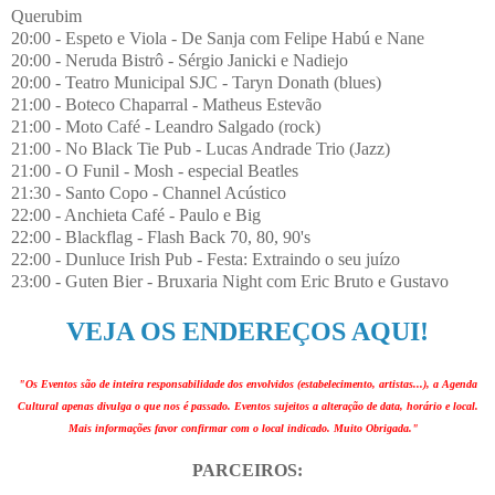
Querubim
20:00 - Espeto e Viola - De Sanja com Felipe Habú e Nane
20:00 - Neruda Bistrô - Sérgio Janicki e Nadiejo
20:00 - Teatro Municipal SJC - Taryn Donath (blues)
21:00 - Boteco Chaparral - Matheus Estevão
21:00 - Moto Café - Leandro Salgado (rock)
21:00 - No Black Tie Pub - Lucas Andrade Trio (Jazz)
21:00 - O Funil - Mosh - especial Beatles
21:30 - Santo Copo - Channel Acústico
22:00 - Anchieta Café - Paulo e Big
22:00 - Blackflag - Flash Back 70, 80, 90's
22:00 - Dunluce Irish Pub - Festa: Extraindo o seu juízo
23:00 - Guten Bier - Bruxaria Night com Eric Bruto e Gustavo
VEJA OS ENDEREÇOS AQUI!
"Os Eventos são de inteira responsabilidade dos envolvidos (estabelecimento, artistas...), a Agenda
Cultural apenas divulga o que nos é passado. Eventos sujeitos a alteração de data, horário e local.
Mais informações favor confirmar com o local indicado. Muito Obrigada."
PARCEIROS: