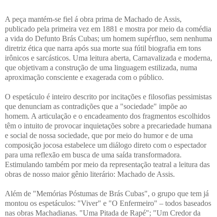
A peça mantém-se fiel á obra prima de Machado de Assis,
publicado pela primeira vez em 1881 e mostra por meio da comédia
a vida do Defunto Brás Cubas; um homem supérfluo, sem nenhuma
diretriz ética que narra após sua morte sua fútil biografia em tons
irônicos e sarcásticos. Uma leitura aberta, Carnavalizada e moderna,
que objetivam a construção de uma linguagem estilizada, numa
aproximação consciente e exagerada com o público.
O espetáculo é inteiro descrito por incitações e filosofias pessimistas
que denunciam as contradições que a "sociedade" impõe ao
homem. A articulação e o encadeamento dos fragmentos escolhidos
têm o intuito de provocar inquietações sobre a precariedade humana
e social de nossa sociedade, que por meio do humor e de uma
composição jocosa estabelece um diálogo direto com o espectador
para uma reflexão em busca de uma saída transformadora.
Estimulando também por meio da representação teatral a leitura das
obras de nosso maior gênio literário: Machado de Assis.
Além de "Memórias Póstumas de Brás Cubas", o grupo que tem já
montou os espetáculos: "Viver" e "O Enfermeiro" – todos baseados
nas obras Machadianas. "Uma Pitada de Rapé"; "Um Credor da