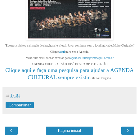
"Eventos sujeitos a alteração de data, horário e local. Favor confirmar com o local indicado. Muito Obrigado."
Clique
aqui
para ver a Agenda.
Mande um email com os eventos para
agendacultural@eletroaquila.com.br
AGENDA CULTURAL SÃO JOSÉ DOS CAMPOS E REGIÃO
Clique aqui e faça uma pesquisa para ajudar a AGENDA
CULTURAL sempre existir
.
Muito Obrigado.
às
17:01
Compartilhar
‹
›
Página inicial