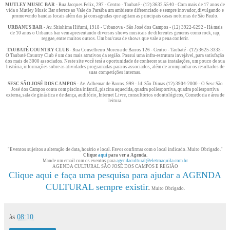
MUTLEY MUSIC BAR
- Rua Jacques Felix, 297 - Centro - Taubaté - (12) 3632.5540 - Com mais de 17 anos de
vida o Mutley Music Bar oferece ao Vale do Paraíba um ambiente diferenciado e sempre inovador, divulgando e
promovendo bandas locais além das já consagradas que agitam as principais casas noturnas de São Paulo.
URBANUS BAR
- Av. Shishima Hifumi, 1918 - Urbanova - São José dos Campos - (12) 3922-6292 - Há mais
de 10 anos o Urbanus bar vem apresentando diversos shows musicais de diferentes generos como rock, rap,
reggae, entre muitos outros. Um bar/casa de shows que vale a pena conferir.
TAUBATÉ COUNTRY CLUB
- Rua Conselheiro Moreira de Barros 126 - Centro - Taubaté - (12) 3625-3333 -
O Taubaté Country Club é um dos mais atrativos da região. Possui uma infra-estrutura invejável, para satisfação
dos mais de 3000 associados. Neste site você terá a oportunidade de conhecer suas instalações, um pouco de sua
história, informações sobre as atividades programadas para os associados, além de acompanhar os resultados de
suas competições internas.
SESC SÃO JOSÉ DOS CAMPOS
- Av. Adhemar de Barros, 999 - Jd. São Dimas (12) 3904-2000 - O Sesc São
José dos Campos conta com piscina infantil, piscina aquecida, quadra poliesportiva, quadra poliesportiva
externa, sala de ginástica e de dança, auditório, Internet Livre, consultórios odontológicos, Comedoria e área de
leitura.
"Eventos sujeitos a alteração de data, horário e local. Favor confirmar com o local indicado. Muito Obrigado."
Clique
aqui
para ver a Agenda.
Mande um email com os eventos para
agendacultural@eletroaquila.com.br
AGENDA CULTURAL SÃO JOSÉ DOS CAMPOS E REGIÃO
Clique aqui e faça uma pesquisa para ajudar a AGENDA
CULTURAL sempre existir
.
Muito Obrigado.
às
08:10