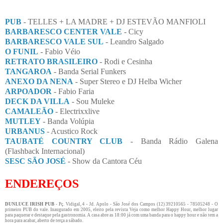
PUB
- TELLES + LA MADRE + DJ ESTEVÃO MANFIOLI
BARBARESCO CENTER VALE
- Cicy
BARBARESCO VALE SUL
- Leandro Salgado
O FUNIL
- Fabio Véio
RETRATO BRASILEIRO
- Rodi e Cesinha
TANGAROA
- Banda Serial Funkers
ANEXO DA NENA
- Super Stereo e DJ Helba Wicher
ARPOADOR
- Fabio Faria
DECK DA VILLA
- Sou Muleke
CAMALEÃO
- Electrixxlive
MUTLEY
- Banda Volúpia
URBANUS
- Acustico Rock
TAUBATÉ COUNTRY CLUB
- Banda Rádio Galena
(Flashback Internacional)
SESC SÃO JOSÉ
- Show da Cantora Céu
ENDEREÇOS
DUNLUCE IRISH PUB
- Pç. Vidigal, 4 - Jd. Apolo - São José dos Campos (12) 39210565 - 78505248 - O
primeiro PUB do vale. Inaugurado em 2005, eleito pela revista Veja como melhor Happy Hour, melhor lugar
para paquerar e destaque pela gastronomia. A casa abre as 18:00 já com uma banda para o happy hour e não tem a
hora para acabar, aberto de terça a sábado.