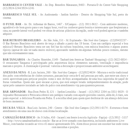
BARBARESCO CENTER VALE
- Av. Dep. Benedito Matarazzo, 9403 - Portaria D do Center Vale Shopping
(12) 3924-5244/3924-5245
BARBARESCO VALE SUL
- Av. Andromeda - Jardim Satelite - Dentro do Shopping Vale Sul, perto do
cinema.
O FUNIL BAR
- Av. Dr. Adhemar de Barros, 1467 - SJCampos - (12) 3911-9612 - Com ambiente moderno,
agradável e de bom gosto para o seu happy hour, você ira conhecer gente bonita e interessante que freqüentam a
casa, na parede lateral você poderá ver obras de artistas plásticos da região, onde você poderá apreciar e também
adquirir.
BAR RETRATO BRASILEIRO
- Av. São João, 151 - Jd. Esplanada - São José dos Campos - (12)39432237 -
O Bar Retrato Brasileiro está aberto de terça a sábado a partir das 19 horas. Com um cardápio especial e boa
música.O Retrato Brasileiro tenta ser um fiel bar da cultura brasileira, com música brasileira e alguns pratos
típicos (apesar de não ter nada muito exótico), apostando também em algumas bebidas pouco comuns, mesmo
que não extremamente raras.
BAR TANGAROA
- Av. Charles Shneider, 1549 - Taubaté (em frente ao Taubaté Shopping) - (12) 3622-6854 -
O restaurante Tangaroa é privilegiado pela arquitetura única: elementos naturais, ventilação e imponência
marcam o projeto. A iluminação é pontual: valoriza a decoração e proporcionam ambiente aconchegante.
ANEXO DA NENA
- R. Luis Jacinto, 260 - São José dos Campos - (12)39224634 - Mistura o estilo tradicional
dos pubs com referências de clubes noturnos, passam hoje cerca de 6 mil pessoas por mês, que entre um show e
outro aproveitam para petiscar porções como o mix de frios acompanhadas de uma boa caipirinha de saquê de
frutas vermelhas. Quem não quer encarar a pista, que está sempre lotada independentemente da atração, pode
optar pelo camarote instalado ao lado do palco com atendimento vip para quarenta pessoas.
BAR ARPOADOR
- Rua Dom Pedro II, 121 – Jardim Leonídia – Jacareí - (12) 3952 2204 ou 3351 0029 - O
Arpoador Restaurante e Petiscaria oferece um cardápio variado com aquele gostinho caseiro, além de, é claro, seu
prato especial: a deliciosa Picanha em Pedra. É a escolha ideal para quem quer desfrutar de um almoço delicioso
de bons momentos.
DECK DA VILLA
- Rua Luis Jacinto, 240 - Centro - São José dos Campos (12) 3911-6174 - Estrutura e bom
atendimento em uma casa de shows com ótima localização.
CAMALEÃO BAR DISCO
- Av. 9 Julho, 450 - Jacareí ( em frente à escola Agrícula - Fapija) - (12) 3952 - 5157
- http://www.camaleaobardisco.com.br - Bar ao ar livre somado com danceteria, incluindo ambientes Live-
Music, com bandas tocando ao vivo e E-music apresentando DJs. Alem disso possui um snooker bar onde conta
com mesinhas e porções.