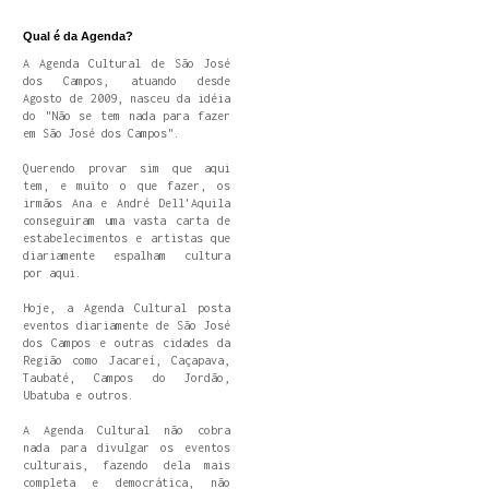
Qual é da Agenda?
A Agenda Cultural de São José
dos Campos, atuando desde
Agosto de 2009, nasceu da idéia
do "Não se tem nada para fazer
em São José dos Campos".
Querendo provar sim que aqui
tem, e muito o que fazer, os
irmãos Ana e André Dell'Aquila
conseguiram uma vasta carta de
estabelecimentos e artistas que
diariamente espalham cultura
por aqui.
Hoje, a Agenda Cultural posta
eventos diariamente de São José
dos Campos e outras cidades da
Região como Jacareí, Caçapava,
Taubaté, Campos do Jordão,
Ubatuba e outros.
A Agenda Cultural não cobra
nada para divulgar os eventos
culturais, fazendo dela mais
completa e democrática, não