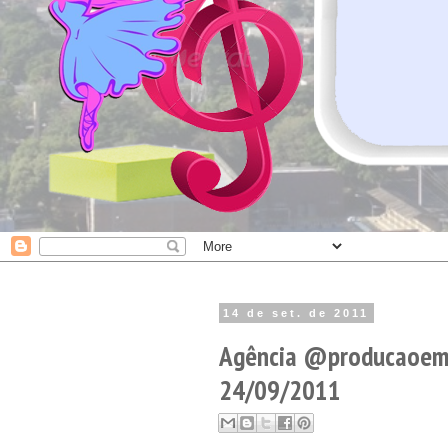
14 de set. de 2011
Agência @producaoemce
24/09/2011