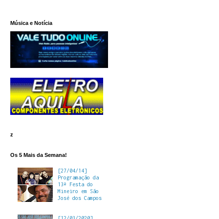
Música e Notícia
z
Os 5 Mais da Semana!
[27/04/14]
Programação da
13ª Festa do
Mineiro em São
José dos Campos
[12/03/2020]