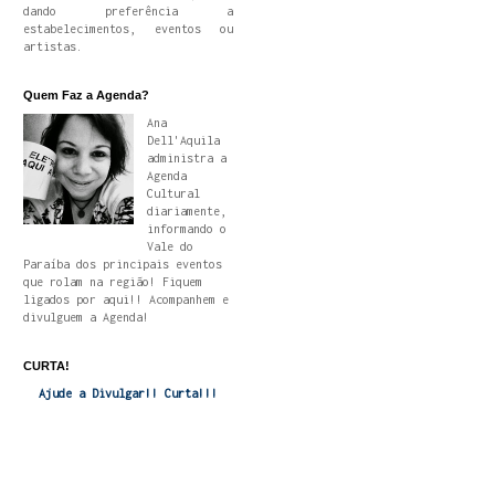
dando preferência a
estabelecimentos, eventos ou
artistas.
Quem Faz a Agenda?
Ana
Dell'Aquila
administra a
Agenda
Cultural
diariamente,
informando o
Vale do
Paraíba dos principais eventos
que rolam na região! Fiquem
ligados por aqui!! Acompanhem e
divulguem a Agenda!
CURTA!
Ajude a Divulgar!! Curta!!!