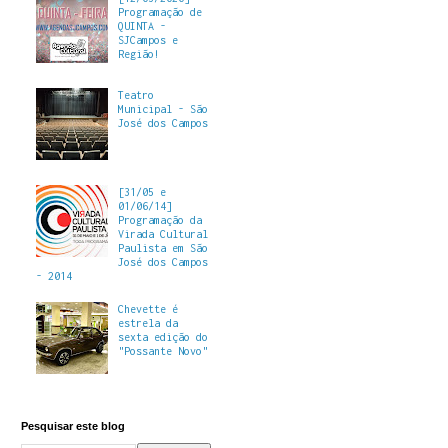
Programação de
QUINTA -
SJCampos e
Região!
Teatro
Municipal - São
José dos Campos
[31/05 e
01/06/14]
Programação da
Virada Cultural
Paulista em São
José dos Campos
- 2014
Chevette é
estrela da
sexta edição do
"Possante Novo"
Pesquisar este blog