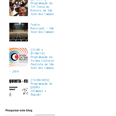
Programação da
13ª Festa do
Mineiro em São
José dos Campos
Teatro
Municipal - São
José dos Campos
[31/05 e
01/06/14]
Programação da
Virada Cultural
Paulista em São
José dos Campos
- 2014
[13/09/2018]
Programação de
QUINTA -
SJCampos e
Região!
Pesquisar este blog