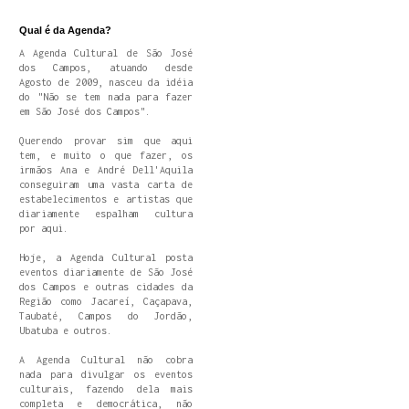
Qual é da Agenda?
A Agenda Cultural de São José
dos Campos, atuando desde
Agosto de 2009, nasceu da idéia
do "Não se tem nada para fazer
em São José dos Campos".
Querendo provar sim que aqui
tem, e muito o que fazer, os
irmãos Ana e André Dell'Aquila
conseguiram uma vasta carta de
estabelecimentos e artistas que
diariamente espalham cultura
por aqui.
Hoje, a Agenda Cultural posta
eventos diariamente de São José
dos Campos e outras cidades da
Região como Jacareí, Caçapava,
Taubaté, Campos do Jordão,
Ubatuba e outros.
A Agenda Cultural não cobra
nada para divulgar os eventos
culturais, fazendo dela mais
completa e democrática, não