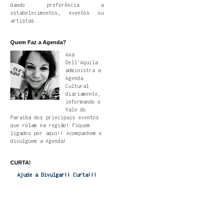
dando preferência a
estabelecimentos, eventos ou
artistas.
Quem Faz a Agenda?
Ana
Dell'Aquila
administra a
Agenda
Cultural
diariamente,
informando o
Vale do
Paraíba dos principais eventos
que rolam na região! Fiquem
ligados por aqui!! Acompanhem e
divulguem a Agenda!
CURTA!
Ajude a Divulgar!! Curta!!!