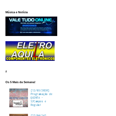
Música e Notícia
z
Os 5 Mais da Semana!
[12/03/2020]
Programação de
QUINTA -
SJCampos e
Região!
[27/04/14]