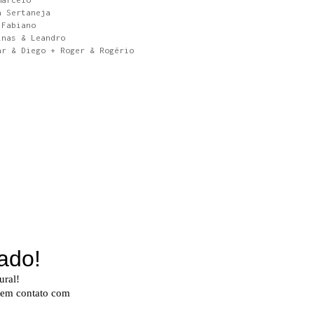
a Sertaneja
 Fabiano
inas & Leandro
ar & Diego + Roger & Rogério