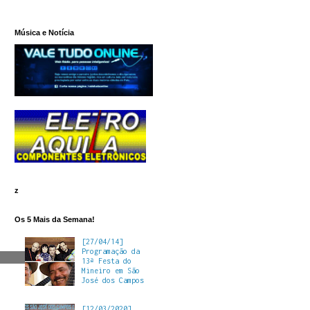
Música e Notícia
z
Os 5 Mais da Semana!
[27/04/14]
Programação da
13ª Festa do
Mineiro em São
José dos Campos
[12/03/2020]