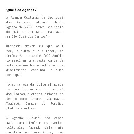
Qual é da Agenda?
A Agenda Cultural de São José
dos Campos, atuando desde
Agosto de 2009, nasceu da idéia
do "Não se tem nada para fazer
em São José dos Campos".
Querendo provar sim que aqui
tem, e muito o que fazer, os
irmãos Ana e André Dell'Aquila
conseguiram uma vasta carta de
estabelecimentos e artistas que
diariamente espalham cultura
por aqui.
Hoje, a Agenda Cultural posta
eventos diariamente de São José
dos Campos e outras cidades da
Região como Jacareí, Caçapava,
Taubaté, Campos do Jordão,
Ubatuba e outros.
A Agenda Cultural não cobra
nada para divulgar os eventos
culturais, fazendo dela mais
completa e democrática, não