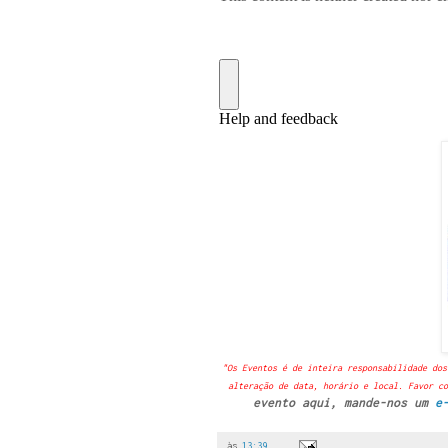
"Os Eventos é de inteira responsabilidade dos
alteração de data, horário e local. Favor co
evento aqui, mande-nos um
e
às
13:39