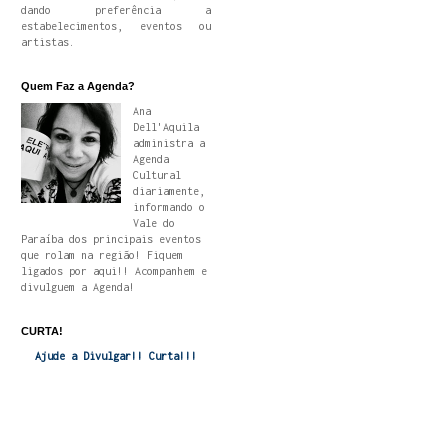
dando preferência a
estabelecimentos, eventos ou
artistas.
Quem Faz a Agenda?
Ana
Dell'Aquila
administra a
Agenda
Cultural
diariamente,
informando o
Vale do
Paraíba dos principais eventos
que rolam na região! Fiquem
ligados por aqui!! Acompanhem e
divulguem a Agenda!
CURTA!
Ajude a Divulgar!! Curta!!!