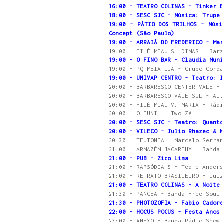
16:00 - TEATRO COLINAS - Tinker 
18:00 - SESC SJC - Música: Trupe
19:00 - PÁTIO DOS TRILHOS - Músi
Concept (São Paulo)
19:00 - ARRAIÁ DO FREDERICO - Ma
19:00 - FILÉ MIAU S. DIMAS - Bar
19:00 - O FINO BAR - Claudia Mun
19:00 - PQ MEIA LUA - Grupo Cord
19:00 - UNIVAP CENTRO - Teatro: 
20:00 - BARBARESCO CENTER VALE -
20:00 - BARBARESCO VALE SUL - Al
20:00 - FILÉ MIAU V. MARIA - Rád
20:00 - O FUNIL - Two Zé
20:00 - SESC SJC - Teatro: Quant
20:00 - VILECO - Julio Rhazec & 
20:30 - TEUTONIA - Marcelo Serra
21:00 - ARMAZÉM JACAREHY - Banda
21:00 - PUB - Zico Lima
21:00 - RAPSÓDIA'S - Ted e Ander
21:00 - RETRATO BRASILEIRO - Lui
21:00 - TEATRO COLINAS - A Noite
21:30 - PANGEA - Banda Free Soul
21:30 - PHOTOZOFIA - Fabio Cador
22:00 - HOCUS POCUS - Festa Anos
23:00 - ANEXO - Banda Rádio Show