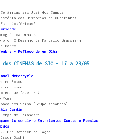
 Cerâmicas São José dos Campos
História das Histórias em Quadrinhos
 Estratosféricas”
turidade
otográfica Olhares
ombro: O Desenho De Marcello Grassmann
de Barro
Sombra - Reflexo de um Olhar
o dos CINEMAS de SJC - 17 a 23/05
ional Motorcycle
ra no Bosque
ra no Bosque
no Bosque (Até 17h)
o Yoga
joada com Samba (Grupo Kisambão)
thia Jardim
 Jongo do Tamandaré
nçamento do Livro Entretantos Contos e Poesias
didos
au: Pra Refazer os Laços
 Issum Boshi