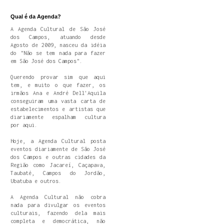
Qual é da Agenda?
A Agenda Cultural de São José
dos Campos, atuando desde
Agosto de 2009, nasceu da idéia
do "Não se tem nada para fazer
em São José dos Campos".
Querendo provar sim que aqui
tem, e muito o que fazer, os
irmãos Ana e André Dell'Aquila
conseguiram uma vasta carta de
estabelecimentos e artistas que
diariamente espalham cultura
por aqui.
Hoje, a Agenda Cultural posta
eventos diariamente de São José
dos Campos e outras cidades da
Região como Jacareí, Caçapava,
Taubaté, Campos do Jordão,
Ubatuba e outros.
A Agenda Cultural não cobra
nada para divulgar os eventos
culturais, fazendo dela mais
completa e democrática, não