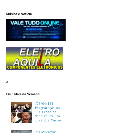
Música e Notícia
z
Os 5 Mais da Semana!
[27/04/14]
Programação da
13ª Festa do
Mineiro em São
José dos Campos
[12/03/2020]