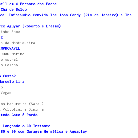
Bell em O Encanto das Fadas
 Chá de Boldo
ca: Infraaudio Convida The John Candy (Rio de Janeiro) e The
rco Aguyar (Roberto e Erasmo)
zinho Show
iz
as da Mantiqueira
IMPROVAVEL
 Dudu Marino
to Astral
io Galena
o Custa?
Marcelo Lira
no
 Vegas
son Madureira (Sarau)
z Voltolini e Diminha
 todo Gato é Pardo
e Lançando o CD Instante
 80 e 90 com Garagem Hermética e Aquaplay