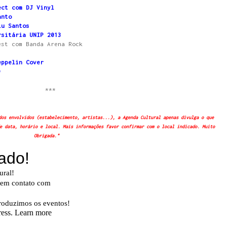
ect com DJ Vinyl
anto
lu Santos
rsitária UNIP 2013
est com Banda Arena Rock
eppelin Cover
)
***
dos envolvidos (estabelecimento, artistas...), a Agenda Cultural apenas divulga o que
e data, horário e local. Mais informações favor confirmar com o local indicado. Muito
Obrigada."