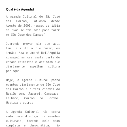
Qual é da Agenda?
A Agenda Cultural de São José
dos Campos, atuando desde
Agosto de 2009, nasceu da idéia
do "Não se tem nada para fazer
em São José dos Campos".
Querendo provar sim que aqui
tem, e muito o que fazer, os
irmãos Ana e André Dell'Aquila
conseguiram uma vasta carta de
estabelecimentos e artistas que
diariamente espalham cultura
por aqui.
Hoje, a Agenda Cultural posta
eventos diariamente de São José
dos Campos e outras cidades da
Região como Jacareí, Caçapava,
Taubaté, Campos do Jordão,
Ubatuba e outros.
A Agenda Cultural não cobra
nada para divulgar os eventos
culturais, fazendo dela mais
completa e democrática, não