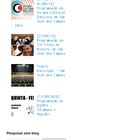
01/06/14]
Programação da
Virada Cultural
Paulista em São
José dos Campos
- 2014
[27/04/14]
Programação da
13ª Festa do
Mineiro em São
José dos Campos
Teatro
Municipal - São
José dos Campos
[13/09/2018]
Programação de
QUINTA -
SJCampos e
Região!
Pesquisar este blog