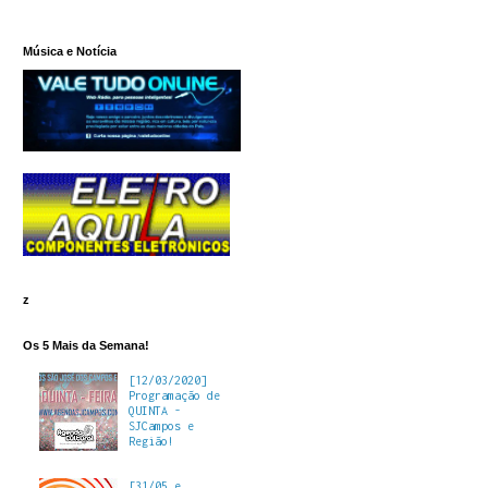
Música e Notícia
z
Os 5 Mais da Semana!
[12/03/2020]
Programação de
QUINTA -
SJCampos e
Região!
[31/05 e