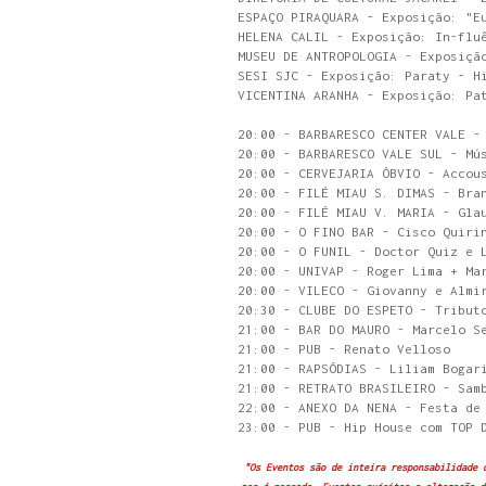
ESPAÇO PIRAQUARA - Exposição: "E
HELENA CALIL - Exposição: In-flu
MUSEU DE ANTROPOLOGIA - Exposiçã
SESI SJC - Exposição: Paraty - H
VICENTINA ARANHA - Exposição: Pa
20:00 - BARBARESCO CENTER VALE -
20:00 - BARBARESCO VALE SUL - Mú
20:00 - CERVEJARIA ÓBVIO - Accou
20:00 - FILÉ MIAU S. DIMAS - Bra
20:00 - FILÉ MIAU V. MARIA - Gla
20:00 - O FINO BAR - Cisco Quiri
20:00 - O FUNIL - Doctor Quiz e 
20:00 - UNIVAP - Roger Lima + Ma
20:00 - VILECO - Giovanny e Almi
20:30 - CLUBE DO ESPETO - Tribut
21:00 - BAR DO MAURO - Marcelo S
21:00 - PUB - Renato Velloso
21:00 - RAPSÓDIAS - Liliam Bogar
21:00 - RETRATO BRASILEIRO - Sam
22:00 - ANEXO DA NENA - Festa de
23:00 - PUB - Hip House com TOP 
"Os Eventos são de inteira responsabilidade 