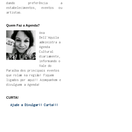
dando preferência a
estabelecimentos, eventos ou
artistas.
Quem Faz a Agenda?
Ana
Dell'Aquila
administra a
Agenda
Cultural
diariamente,
informando o
Vale do
Paraíba dos principais eventos
que rolam na região! Fiquem
ligados por aqui!! Acompanhem e
divulguem a Agenda!
CURTA!
Ajude a Divulgar!! Curta!!!