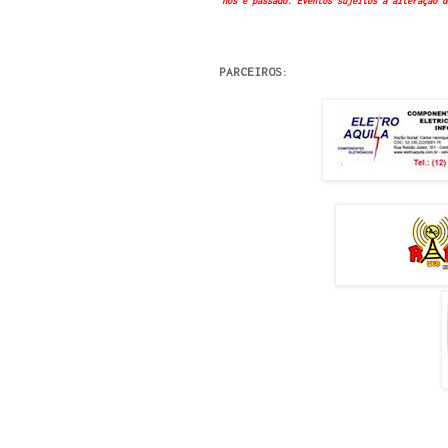
nos é passado. Eventos sujeitos a alteração d
PARCEIROS: