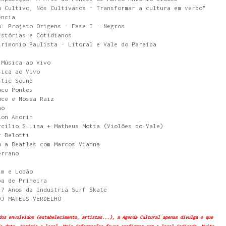
u Cultivo, Nós Cultivamos - Transformar a cultura em verbo"
ência
o: Projeto Origens - Fase I - Negros
istórias e Cotidianos
trimonio Paulista - Litoral e Vale do Paraíba
 Música ao Vivo
sica ao Vivo
stic Sound
nco Pontes
uce e Nossa Raiz
no
Lon Amorim
rcílio S Lima + Matheus Motta (Violões do Vale)
r Belotti
o a Beatles com Marcos Vianna
errano
im e Lobão
ba de Primeira
 7 Anos da Industria Surf Skate
DJ MATEUS VERDELHO
dos envolvidos (estabelecimento, artistas...), a Agenda Cultural apenas divulga o que