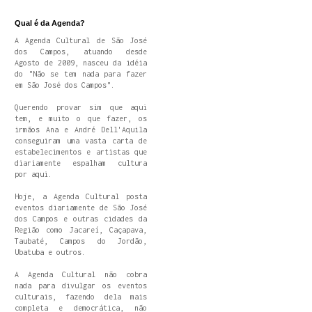
Qual é da Agenda?
A Agenda Cultural de São José
dos Campos, atuando desde
Agosto de 2009, nasceu da idéia
do "Não se tem nada para fazer
em São José dos Campos".
Querendo provar sim que aqui
tem, e muito o que fazer, os
irmãos Ana e André Dell'Aquila
conseguiram uma vasta carta de
estabelecimentos e artistas que
diariamente espalham cultura
por aqui.
Hoje, a Agenda Cultural posta
eventos diariamente de São José
dos Campos e outras cidades da
Região como Jacareí, Caçapava,
Taubaté, Campos do Jordão,
Ubatuba e outros.
A Agenda Cultural não cobra
nada para divulgar os eventos
culturais, fazendo dela mais
completa e democrática, não