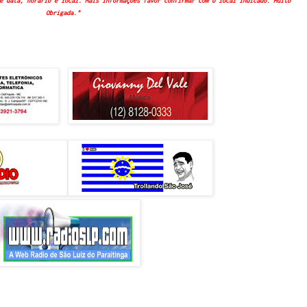
e data, horário e local. Mais informações favor confirmar com o local indicado. Muito
Obrigada."