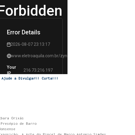
Ajude a Divulgar!! Curta!!!
gbara Orixás
 Presépio de Barro
Nonsense
Exposição: A Arte do Pincel de Marco Antonio Simões