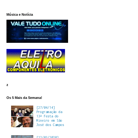
Música e Notícia
z
Os 5 Mais da Semana!
[27/04/14]
Programação da
13ª Festa do
Mineiro em São
José dos Campos
[12/03/2020]