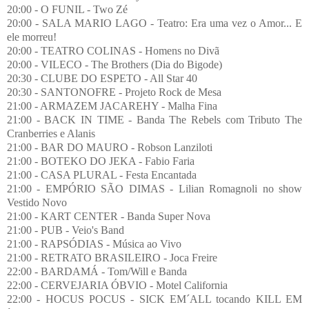
20:00 - O FUNIL - Two Zé
20:00 - SALA MARIO LAGO - Teatro: Era uma vez o Amor... E
ele morreu!
20:00 - TEATRO COLINAS - Homens no Divã
20:00 - VILECO - The Brothers (Dia do Bigode)
20:30 - CLUBE DO ESPETO - All Star 40
20:30 - SANTONOFRE - Projeto Rock de Mesa
21:00 - ARMAZEM JACAREHY - Malha Fina
21:00 - BACK IN TIME - Banda The Rebels com Tributo The
Cranberries e Alanis
21:00 - BAR DO MAURO - Robson Lanziloti
21:00 - BOTEKO DO JEKA - Fabio Faria
21:00 - CASA PLURAL - Festa Encantada
21:00 - EMPÓRIO SÃO DIMAS - Lilian Romagnoli no show
Vestido Novo
21:00 - KART CENTER - Banda Super Nova
21:00 - PUB - Veio's Band
21:00 - RAPSÓDIAS - Música ao Vivo
21:00 - RETRATO BRASILEIRO - Joca Freire
22:00 - BARDAMÁ - Tom/Will e Banda
22:00 - CERVEJARIA ÓBVIO - Motel California
22:00 - HOCUS POCUS - SICK EM´ALL tocando KILL EM