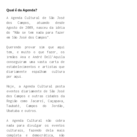
Qual é da Agenda?
A Agenda Cultural de São José
dos Campos, atuando desde
Agosto de 2009, nasceu da idéia
do "Não se tem nada para fazer
em São José dos Campos".
Querendo provar sim que aqui
tem, e muito o que fazer, os
irmãos Ana e André Dell'Aquila
conseguiram uma vasta carta de
estabelecimentos e artistas que
diariamente espalham cultura
por aqui.
Hoje, a Agenda Cultural posta
eventos diariamente de São José
dos Campos e outras cidades da
Região como Jacareí, Caçapava,
Taubaté, Campos do Jordão,
Ubatuba e outros.
A Agenda Cultural não cobra
nada para divulgar os eventos
culturais, fazendo dela mais
completa e democrática, não