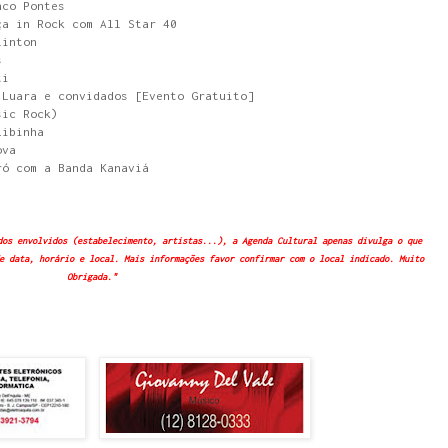
nco Pontes
ça in Rock com All Star 40
linton
s
ti
 Luara e convidados [Evento Gratuito]
sic Rock)
Libinha
ova
ró com a Banda Kanaviá
dos envolvidos (estabelecimento, artistas...), a Agenda Cultural apenas divulga o que
e data, horário e local. Mais informações favor confirmar com o local indicado. Muito
Obrigada."