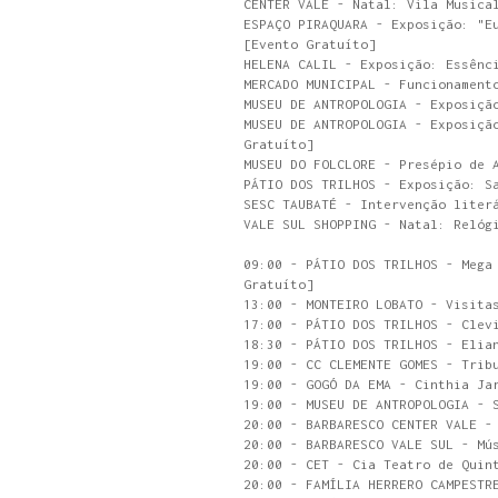
CENTER VALE - Natal: Vila Musica
ESPAÇO PIRAQUARA - Exposição: "E
[Evento Gratuíto]
HELENA CALIL - Exposição: Essênc
MERCADO MUNICIPAL - Funcionament
MUSEU DE ANTROPOLOGIA - Exposiçã
MUSEU DE ANTROPOLOGIA - Exposiçã
Gratuíto]
MUSEU DO FOLCLORE - Presépio de 
PÁTIO DOS TRILHOS - Exposição: S
SESC TAUBATÉ - Intervenção liter
VALE SUL SHOPPING - Natal: Relóg
09:00 - PÁTIO DOS TRILHOS - Mega
Gratuíto]
13:00 - MONTEIRO LOBATO - Visita
17:00 - PÁTIO DOS TRILHOS - Clev
18:30 - PÁTIO DOS TRILHOS - Elia
19:00 - CC CLEMENTE GOMES - Trib
19:00 - GOGÓ DA EMA - Cinthia Ja
19:00 - MUSEU DE ANTROPOLOGIA - 
20:00 - BARBARESCO CENTER VALE -
20:00 - BARBARESCO VALE SUL - Mú
20:00 - CET - Cia Teatro de Quin
20:00 - FAMÍLIA HERRERO CAMPESTR