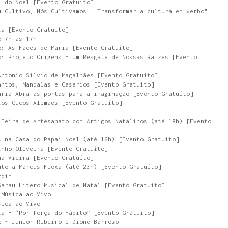
l do Noel [Evento Gratuíto]
u Cultivo, Nós Cultivamos - Transformar a cultura em verbo"
ia [Evento Gratuíto]
o 7h as 17h
o: As Faces de Maria [Evento Gratuíto]
o: Projeto Origens - Um Resgate de Nossas Raizes [Evento
Antonio Silvio de Magalhães [Evento Gratuíto]
antos, Mandalas e Casarios [Evento Gratuíto]
ária Abra as portas para a imaginação [Evento Gratuíto]
ios Cucos Alemães [Evento Gratuíto]
 Feira de Artesanato com Artigos Natalinos (até 18h) [Evento
s na Casa do Papai Noel (até 16h) [Evento Gratuíto]
inho Oliveira [Evento Gratuíto]
na Vieira [Evento Gratuíto]
uto a Marcus Flexa (até 23h) [Evento Gratuíto]
rdim
Sarau Lítero-Musical de Natal [Evento Gratuito]
 Música ao Vivo
sica ao Vivo
ta – “Por força do Hábito” [Evento Gratuito]
E - Junior Ribeiro e Dione Barroso