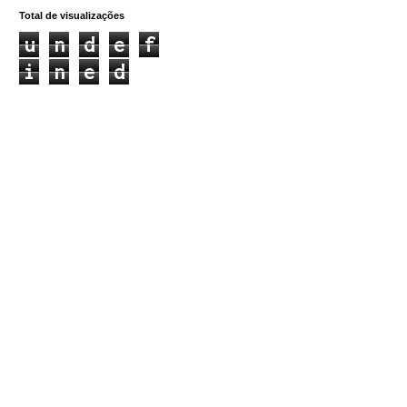
Total de visualizações
u
n
d
e
f
i
n
e
d