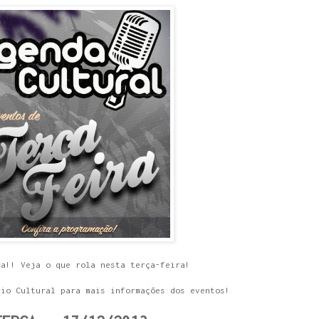
ra!! Veja o que rola nesta terça-feira!
rio Cultural para mais informações dos eventos!