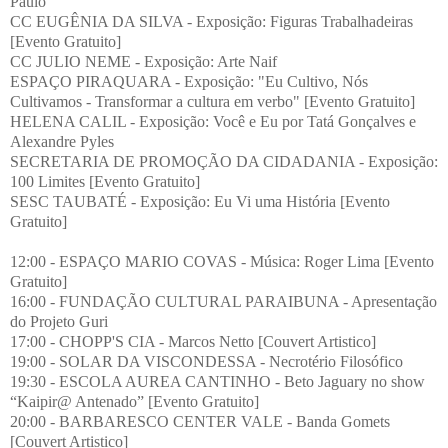
Paulo
CC EUGÊNIA DA SILVA - Exposição: Figuras Trabalhadeiras
[Evento Gratuito]
CC JULIO NEME - Exposição: Arte Naif
ESPAÇO PIRAQUARA - Exposição: "Eu Cultivo, Nós
Cultivamos - Transformar a cultura em verbo" [Evento Gratuito]
HELENA CALIL - Exposição: Você e Eu por Tatá Gonçalves e
Alexandre Pyles
SECRETARIA DE PROMOÇÃO DA CIDADANIA - Exposição:
100 Limites [Evento Gratuito]
SESC TAUBATÉ - Exposição: Eu Vi uma História [Evento
Gratuito]
12:00 - ESPAÇO MARIO COVAS - Música: Roger Lima [Evento
Gratuito]
16:00 - FUNDAÇÃO CULTURAL PARAIBUNA - Apresentação
do Projeto Guri
17:00 - CHOPP'S CIA - Marcos Netto [Couvert Artistico]
19:00 - SOLAR DA VISCONDESSA - Necrotério Filosófico
19:30 - ESCOLA AUREA CANTINHO - Beto Jaguary no show
“Kaipir@ Antenado” [Evento Gratuito]
20:00 - BARBARESCO CENTER VALE - Banda Gomets
[Couvert Artistico]