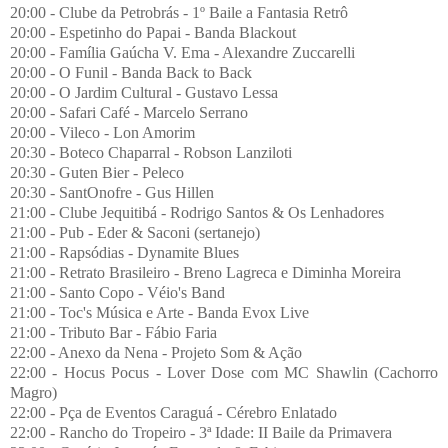
20:00 - Clube da Petrobrás - 1º Baile a Fantasia Retrô
20:00 - Espetinho do Papai - Banda Blackout
20:00 - Família Gaúcha V. Ema - Alexandre Zuccarelli
20:00 - O Funil - Banda Back to Back
20:00 - O Jardim Cultural - Gustavo Lessa
20:00 - Safari Café - Marcelo Serrano
20:00 - Vileco - Lon Amorim
20:30 - Boteco Chaparral - Robson Lanziloti
20:30 - Guten Bier - Peleco
20:30 - SantOnofre - Gus Hillen
21:00 - Clube Jequitibá - Rodrigo Santos & Os Lenhadores
21:00 - Pub - Eder & Saconi (sertanejo)
21:00 - Rapsódias - Dynamite Blues
21:00 - Retrato Brasileiro - Breno Lagreca e Diminha Moreira
21:00 - Santo Copo - Véio's Band
21:00 - Toc's Música e Arte - Banda Evox Live
21:00 - Tributo Bar - Fábio Faria
22:00 - Anexo da Nena - Projeto Som & Ação
22:00 - Hocus Pocus - Lover Dose com MC Shawlin (Cachorro
Magro)
22:00 - Pça de Eventos Caraguá - Cérebro Enlatado
22:00 - Rancho do Tropeiro - 3ª Idade: II Baile da Primavera