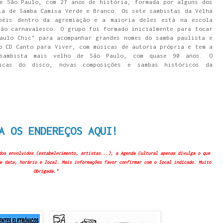
e São Paulo, com 27 anos de história, formada por alguns dos
la de Samba Camisa Verde e Branco. Os sete sambistas da Velha
péis dentro da agremiação e a maioria deles está na escola
ão carnavalesco. O grupo foi formado inicialmente para tocar
aulo Chic" para acompanhar grandes nomes do samba paulista e
o CD Canto para Viver, com músicas de autoria própria e tem a
 sambista mais velho de São Paulo, com quase 90 anos. O
icas do disco, novas composições e sambas históricos da
A OS ENDEREÇOS AQUI!
dos envolvidos (estabelecimento, artistas...), a Agenda Cultural apenas divulga o que
e data, horário e local. Mais informações favor confirmar com o local indicado. Muito
Obrigada."