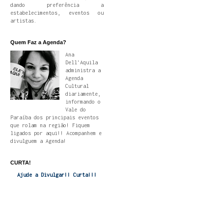
dando preferência a
estabelecimentos, eventos ou
artistas.
Quem Faz a Agenda?
Ana
Dell'Aquila
administra a
Agenda
Cultural
diariamente,
informando o
Vale do
Paraíba dos principais eventos
que rolam na região! Fiquem
ligados por aqui!! Acompanhem e
divulguem a Agenda!
CURTA!
Ajude a Divulgar!! Curta!!!