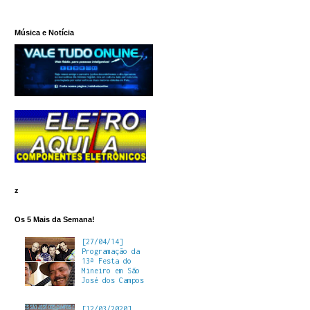
Música e Notícia
z
Os 5 Mais da Semana!
[27/04/14]
Programação da
13ª Festa do
Mineiro em São
José dos Campos
[12/03/2020]