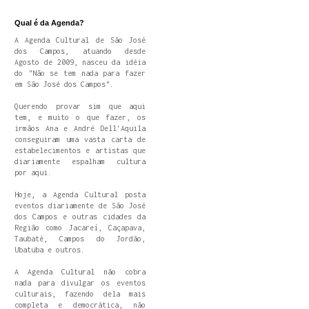
Qual é da Agenda?
A Agenda Cultural de São José
dos Campos, atuando desde
Agosto de 2009, nasceu da idéia
do "Não se tem nada para fazer
em São José dos Campos".
Querendo provar sim que aqui
tem, e muito o que fazer, os
irmãos Ana e André Dell'Aquila
conseguiram uma vasta carta de
estabelecimentos e artistas que
diariamente espalham cultura
por aqui.
Hoje, a Agenda Cultural posta
eventos diariamente de São José
dos Campos e outras cidades da
Região como Jacareí, Caçapava,
Taubaté, Campos do Jordão,
Ubatuba e outros.
A Agenda Cultural não cobra
nada para divulgar os eventos
culturais, fazendo dela mais
completa e democrática, não