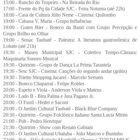
15:00 - Rancho do Tropeiro - Na Beirada do Rio
17:00 - Frente do Pq da Cidade SJC - Feira Noturna (até 22h)
18:00 - Casa de Cultura Júlio Neme - Cinema: Quilombo
19:00 - Cabana V. Maria - Grupo Influências
19:00 - Guten Bier - Boteco da Band com Grupo Percepção e
Grupo Brilho no Olhar
19:00 - Senac Taubaté - Palestra: A literatura gastronômica de
Lobato (até 21h)
19:30 - Museu Municipal SJC - Coletivo Tempo-Câmara:
Maquinaria Sonoro Musical
19:30 - Quiririm - Grupo de Dança La Prima Tarantela
19:30 - Sesc SJC - Cinema: Canções do segundo andar (grátis)
19:30 - Trietto Shopping Jacareí - Marcelo Serrano
20:00 - Boteco Chaparral - Felipe Robles
20:00 - Espeto e Viola - Anderson Viola e Mateus
20:00 - Lado B - Bira Palma e Jura Pagano Jr.
20:00 - O Funil - Heder e Saconi
20:00 - O Jardim Cultural Taubaté - Black Blue Company
20:30 - Quiririm - Grupo Folclórico Italiano Santa Lucia Mirim
21:00 - Pub - Pedro Henrique
21:30 - Quiririm - Show com Renato Gabiani
22:00 - O Jardim Cultural Ubatuba - João Marcos e Buninho
22:00 - Pub - DJ's: Estevão Manfiolli e Dogor + TOP DJ MILK