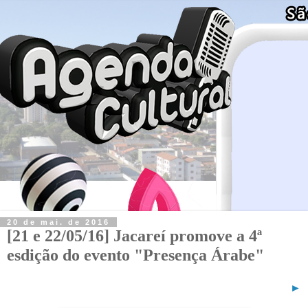
20 de mai. de 2016
[21 e 22/05/16] Jacareí promove a 4ª
esdição do evento "Presença Árabe"
►