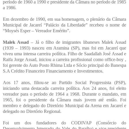
período de 1960 a 1990 e presidente da Câmara no período de 1985
a 1986.
Em dezembro de 1990, em sua homenagem, o plenário da Câmara
Municipal de Jacareí “Palácio da Liberdade” recebeu o nome de
“Moysés Esper – Vereador Emérito”.
Malek Assad
– Já o filho de imigrantes libaneses Malek Assad
(1939 – 1993) nasceu em Aramina (SP), mas foi em Jacareí que
viveu uma intensa carreira política. Filho de Saadallah José Assad e
Raifa Jorge Assad, iniciou a carreira profissional como office-boy ,
foi gerente do Auto Posto Rhima Ltda e Sócio principal do Banespa
S.A Crédito Financeiro Financiamento e Investimentos.
Aos 17 anos, filiou-se ao Partido Social Progressista (PSP),
iniciando uma destacada carreira política. Aos 24 anos, foi eleito
vereador para o período de 1964 a 1968. Durante o mandato, em
1965, foi o presidente da Câmara mais jovem até então. Foi
membro e delegado do Diretório Municipal da Arena em Jacareí e
delegado no Diretório Regional.
Foi um dos fundadores do CODIVAP (Consórcio do
Desenvolvimento Integrado do Vale do Paraíba) e vice-presidente