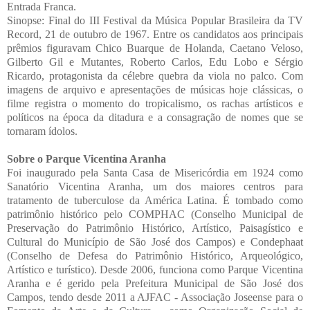
Entrada Franca.
Sinopse: Final do III Festival da Música Popular Brasileira da TV
Record, 21 de outubro de 1967. Entre os candidatos aos principais
prêmios figuravam Chico Buarque de Holanda, Caetano Veloso,
Gilberto Gil e Mutantes, Roberto Carlos, Edu Lobo e Sérgio
Ricardo, protagonista da célebre quebra da viola no palco. Com
imagens de arquivo e apresentações de músicas hoje clássicas, o
filme registra o momento do tropicalismo, os rachas artísticos e
políticos na época da ditadura e a consagração de nomes que se
tornaram ídolos.
Sobre o Parque Vicentina Aranha
Foi inaugurado pela Santa Casa de Misericórdia em 1924 como
Sanatório Vicentina Aranha, um dos maiores centros para
tratamento de tuberculose da América Latina. É tombado como
patrimônio histórico pelo COMPHAC (Conselho Municipal de
Preservação do Patrimônio Histórico, Artístico, Paisagístico e
Cultural do Município de São José dos Campos) e Condephaat
(Conselho de Defesa do Patrimônio Histórico, Arqueológico,
Artístico e turístico). Desde 2006, funciona como Parque Vicentina
Aranha e é gerido pela Prefeitura Municipal de São José dos
Campos, tendo desde 2011 a AJFAC - Associação Joseense para o