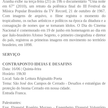
Aranha exibe na terça-feira (21) às 19h o documentário “Uma noite
em 67” (2010), um retrato da polêmica final do III Festival da
Música Popular Brasileira da TV Record, 21 de outubro de 1967.
Com imagens de arquivo, o filme registra o momento do
tropicalismo, os rachas artísticos e políticos na época da ditadura e a
consagração de nomes que se tornaram ídolos. O Dia do Cinema
Nacional é comemorado em 19 de junho em homenagem ao dia em
que ítalo-brasileiro Afonso Segreto, o primeiro cinegrafista e diretor
do país, registrou as primeiras imagens em movimento no território
brasileiro, em 1898.
SERVIÇO
CONTRAPONTO IDEIAS E DESAFINS
Data: 16/06 | Quinta-feira
Horário: 19h30
Local: Sala de Leitura Réginaldo Poeta
Tema: São José dos Campos de Cerrado - Desafios e estratégias de
proteção do bioma Cerrado em nossa cidade.
Entrada Franca.
Palestrantes:
Eng. Florestal Rogério Mazzeo - Engenheiro Florestal Voluntário