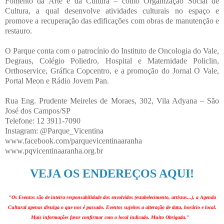
Fomento da Arte e da Cultura – como Organização Social de
Cultura, a qual desenvolve atividades culturais no espaço e
promove a recuperação das edificações com obras de manutenção e
restauro.
O Parque conta com o patrocínio do Instituto de Oncologia do Vale,
Degraus, Colégio Poliedro, Hospital e Maternidade Policlin,
Orthoservice, Gráfica Copcentro, e a promoção do Jornal O Vale,
Portal Meon e Rádio Jovem Pan.
Rua Eng. Prudente Meireles de Moraes, 302, Vila Adyana – São
José dos Campos/SP
Telefone: 12 3911-7090
Instagram: @Parque_Vicentina
www.facebook.com/parquevicentinaaranha
www.pqvicentinaaranha.org.br
VEJA OS ENDEREÇOS AQUI!
"Os Eventos são de inteira responsabilidade dos envolvidos (estabelecimento, artistas...), a Agenda
Cultural apenas divulga o que nos é passado. Eventos sujeitos a alteração de data, horário e local.
Mais informações favor confirmar com o local indicado. Muito Obrigada."