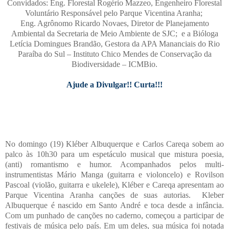
Convidados: Eng. Florestal Rogério Mazzeo, Engenheiro Florestal
Voluntário Responsável pelo Parque Vicentina Aranha;
Eng. Agrônomo Ricardo Novaes, Diretor de Planejamento
Ambiental da Secretaria de Meio Ambiente de SJC; e a Bióloga
Letícia Domingues Brandão, Gestora da APA Mananciais do Rio
Paraíba do Sul – Instituto Chico Mendes de Conservação da
Biodiversidade – ICMBio.
Ajude a Divulgar!! Curta!!!
No domingo (19) Kléber Albuquerque e Carlos Careqa sobem ao
palco às 10h30 para um espetáculo musical que mistura poesia,
(anti) romantismo e humor. Acompanhados pelos multi-
instrumentistas Mário Manga (guitarra e violoncelo) e Rovilson
Pascoal (violão, guitarra e ukelele), Kléber e Careqa apresentam ao
Parque Vicentina Aranha canções de suas autorias. Kleber
Albuquerque é nascido em Santo André e toca desde a infância.
Com um punhado de canções no caderno, começou a participar de
festivais de música pelo país. Em um deles, sua música foi notada