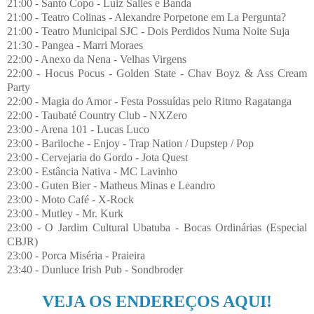
21:00 - Santo Copo - Luiz Salles e Banda
21:00 - Teatro Colinas - Alexandre Porpetone em La Pergunta?
21:00 - Teatro Municipal SJC - Dois Perdidos Numa Noite Suja
21:30 - Pangea - Marri Moraes
22:00 - Anexo da Nena - Velhas Virgens
22:00 - Hocus Pocus - Golden State - Chav Boyz & Ass Cream
Party
22:00 - Magia do Amor - Festa Possuídas pelo Ritmo Ragatanga
22:00 - Taubaté Country Club - NXZero
23:00 - Arena 101 - Lucas Luco
23:00 - Bariloche - Enjoy - Trap Nation / Dupstep / Pop
23:00 - Cervejaria do Gordo - Jota Quest
23:00 - Estância Nativa - MC Lavinho
23:00 - Guten Bier - Matheus Minas e Leandro
23:00 - Moto Café - X-Rock
23:00 - Mutley - Mr. Kurk
23:00 - O Jardim Cultural Ubatuba - Bocas Ordinárias (Especial
CBJR)
23:00 - Porca Miséria - Praieira
23:40 - Dunluce Irish Pub - Sondbroder
VEJA OS ENDEREÇOS AQUI!