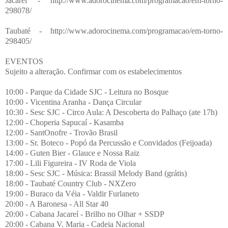
Jacareí - http://www.adorocinema.com/programacao/em-torno-
298078/
Taubaté - http://www.adorocinema.com/programacao/em-torno-
298405/
EVENTOS
Sujeito a alteração. Confirmar com os estabelecimentos
10:00 - Parque da Cidade SJC - Leitura no Bosque
10:00 - Vicentina Aranha - Dança Circular
10:30 - Sesc SJC - Circo Aula: A Descoberta do Palhaço (ate 17h)
12:00 - Choperia Sapucaí - Kasamba
12:00 - SantOnofre - Trovão Brasil
13:00 - Sr. Boteco - Popó da Percussão e Convidados (Feijoada)
14:00 - Guten Bier - Glauce e Nossa Raiz
17:00 - Lili Figureira - IV Roda de Viola
18:00 - Sesc SJC - Música: Brassil Melody Band (grátis)
18:00 - Taubaté Country Club - NXZero
19:00 - Buraco da Véia - Valdir Furlaneto
20:00 - A Baronesa - All Star 40
20:00 - Cabana Jacareí - Brilho no Olhar + SSDP
20:00 - Cabana V. Maria - Cadeia Nacional