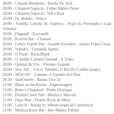
20:00 - Calçada Brasileira - Banda Sir. Jack
20:00 - Choperia Sapucaí - Felipe Habú e Nane
20:00 - Choperia Sapucaí - Tell e Rick
20:00 - Dr. Buteko - Peleco
20:00 - Família Gaúcha Jd. América - Popó da Percussão e Luiz
Voltolini
20:00 - Flagstaff - Zuccarelli
20:00 - Kuxixo Bar - Channel
20:00 - Lellu's Espeto Bar - Grande Encontro - Aniver Fabio Cezar
20:00 - Nabuk's - Fernanda Santos
20:00 - O Funil - Back2Back
20:00 - O Jardim Cultural Taubaté - A Tropa
20:00 - Quintal da Vila - Thomas Augusto
20:00 - Sesc SJC - Circo: Tubinho, O Rei Do Gatilho (pago)
20:00 - SESI SJC - Cinema: A Espuma dos Dias
20:30 - SantOnofre - Banda Two Zé
21:00 - Blues on the Rocks - Engrennagem
21:00 - Boteco Chaparral - Pedro Henrique
21:00 - Dunluce Irish Pub - Marlon e Marcelo
21:00 - Haus Bier - Projeto Rock de Mesa
21:00 - Lado B - Banda Sr. Wilson (especial Creedence)
21:00 - Medusa Rock Bar - Iron Maden Tribute