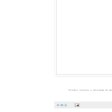
"Eventos sujeitos a alteração de da
às
09:32