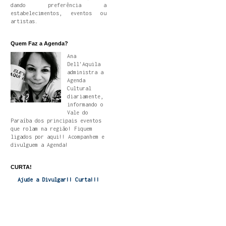
dando preferência a
estabelecimentos, eventos ou
artistas.
Quem Faz a Agenda?
Ana
Dell'Aquila
administra a
Agenda
Cultural
diariamente,
informando o
Vale do
Paraíba dos principais eventos
que rolam na região! Fiquem
ligados por aqui!! Acompanhem e
divulguem a Agenda!
CURTA!
Ajude a Divulgar!! Curta!!!