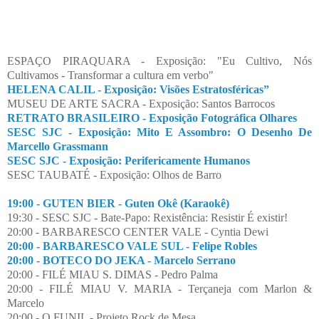
ESPAÇO PIRAQUARA - Exposição: "Eu Cultivo, Nós
Cultivamos - Transformar a cultura em verbo"
HELENA CALIL - Exposição: Visões Estratosféricas”
MUSEU DE ARTE SACRA - Exposição: Santos Barrocos
RETRATO BRASILEIRO - Exposição Fotográfica Olhares
SESC SJC - Exposição: Mito E Assombro: O Desenho De
Marcello Grassmann
SESC SJC - Exposição: Perifericamente Humanos
SESC TAUBATÉ - Exposição: Olhos de Barro
19:00 - GUTEN BIER - Guten Okê (Karaokê)
19:30 - SESC SJC - Bate-Papo: Rexistência: Resistir É existir!
20:00 - BARBARESCO CENTER VALE - Cyntia Dewi
20:00 - BARBARESCO VALE SUL - Felipe Robles
20:00 - BOTECO DO JEKA - Marcelo Serrano
20:00 - FILÉ MIAU S. DIMAS - Pedro Palma
20:00 - FILÉ MIAU V. MARIA - Terçaneja com Marlon &
Marcelo
20:00 - O FUNIL - Projeto Rock de Mesa