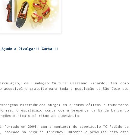
Ajude a Divulgar!! Curta!!!
rculAção, da Fundação Cultura Cassiano Ricardo, tem como
o acessível e gratuito para toda a população de São José dos
rsonagens histriônicos surgem em quadros cômicos e inusitados
mônias. O espetáculo conta com a presença da Banda Larga do
enções musicais dá ritmo ao espetáculo.
i formado em 2004, com a montagem do espetáculo “O Pedido de
”, baseado na peça de Tchekhov. Durante a pesquisa para este