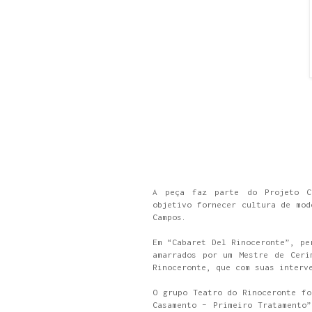
A peça faz parte do Projeto Ci
objetivo fornecer cultura de mod
Campos.
Em “Cabaret Del Rinoceronte”, pe
amarrados por um Mestre de Ceri
Rinoceronte, que com suas interv
O grupo Teatro do Rinoceronte fo
Casamento – Primeiro Tratamento