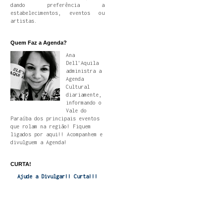
dando preferência a
estabelecimentos, eventos ou
artistas.
Quem Faz a Agenda?
Ana
Dell'Aquila
administra a
Agenda
Cultural
diariamente,
informando o
Vale do
Paraíba dos principais eventos
que rolam na região! Fiquem
ligados por aqui!! Acompanhem e
divulguem a Agenda!
CURTA!
Ajude a Divulgar!! Curta!!!