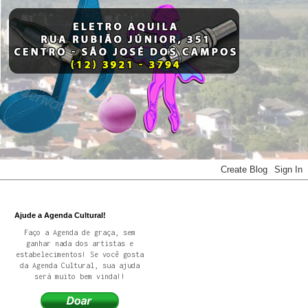
Ajude a Agenda Cultural!
Faço a Agenda de graça, sem
ganhar nada dos artistas e
estabelecimentos! Se você gosta
da Agenda Cultural, sua ajuda
será muito bem vinda!!