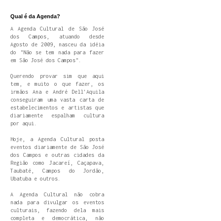
Qual é da Agenda?
A Agenda Cultural de São José
dos Campos, atuando desde
Agosto de 2009, nasceu da idéia
do "Não se tem nada para fazer
em São José dos Campos".
Querendo provar sim que aqui
tem, e muito o que fazer, os
irmãos Ana e André Dell'Aquila
conseguiram uma vasta carta de
estabelecimentos e artistas que
diariamente espalham cultura
por aqui.
Hoje, a Agenda Cultural posta
eventos diariamente de São José
dos Campos e outras cidades da
Região como Jacareí, Caçapava,
Taubaté, Campos do Jordão,
Ubatuba e outros.
A Agenda Cultural não cobra
nada para divulgar os eventos
culturais, fazendo dela mais
completa e democrática, não