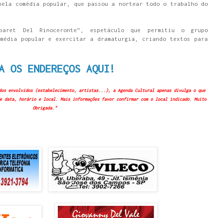
pela comédia popular, que passou a nortear todo o trabalho do
baret Del Rinoceronte”, espetáculo que permitiu o grupo
média popular e exercitar a dramaturgia, criando textos para
A OS ENDEREÇOS AQUI!
dos envolvidos (estabelecimento, artistas...), a Agenda Cultural apenas divulga o que
e data, horário e local. Mais informações favor confirmar com o local indicado. Muito
Obrigada."