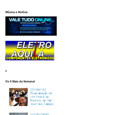
Música e Notícia
z
Os 5 Mais da Semana!
[27/04/14]
Programação da
13ª Festa do
Mineiro em São
José dos Campos
[12/03/2020]