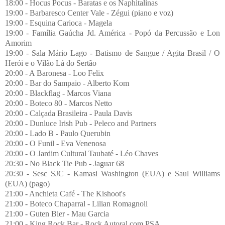
18:00 - Hocus Pocus - Baratas e os Naphitalinas
19:00 - Barbaresco Center Vale - Zégui (piano e voz)
19:00 - Esquina Carioca - Magela
19:00 - Família Gaúcha Jd. América - Popó da Percussão e Lon
Amorim
19:00 - Sala Mário Lago - Batismo de Sangue / Agita Brasil / O
Herói e o Vilão Lá do Sertão
20:00 - A Baronesa - Loo Felix
20:00 - Bar do Sampaio - Alberto Kom
20:00 - Blackflag - Marcos Viana
20:00 - Boteco 80 - Marcos Netto
20:00 - Calçada Brasileira - Paula Davis
20:00 - Dunluce Irish Pub - Peleco and Partners
20:00 - Lado B - Paulo Querubin
20:00 - O Funil - Eva Venenosa
20:00 - O Jardim Cultural Taubaté - Léo Chaves
20:30 - No Black Tie Pub - Jaguar 68
20:30 - Sesc SJC - Kamasi Washington (EUA) e Saul Williams
(EUA) (pago)
21:00 - Anchieta Café - The Kishoot's
21:00 - Boteco Chaparral - Lilian Romagnoli
21:00 - Guten Bier - Mau Garcia
21:00 - King Rock Bar - Rock Autoral com PSA