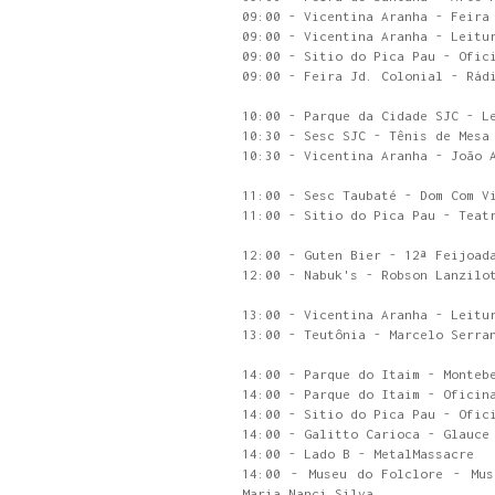
09:00 - Vicentina Aranha - Feira
09:00 - Vicentina Aranha - Leitu
09:00 - Sitio do Pica Pau - Ofic
09:00 - Feira Jd. Colonial - Rád
10:00 - Parque da Cidade SJC - L
10:30 - Sesc SJC - Tênis de Mesa
10:30 - Vicentina Aranha - João 
11:00 - Sesc Taubaté - Dom Com V
11:00 - Sitio do Pica Pau - Teat
12:00 - Guten Bier - 12ª Feijoad
12:00 - Nabuk's - Robson Lanzilo
13:00 - Vicentina Aranha - Leitu
13:00 - Teutônia - Marcelo Serra
14:00 - Parque do Itaim - Monteb
14:00 - Parque do Itaim - Oficin
14:00 - Sitio do Pica Pau - Ofic
14:00 - Galitto Carioca - Glauce
14:00 - Lado B - MetalMassacre
14:00 - Museu do Folclore - Mus
Maria Nanci Silva