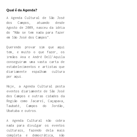
Qual é da Agenda?
A Agenda Cultural de São José
dos Campos, atuando desde
Agosto de 2009, nasceu da idéia
do "Não se tem nada para fazer
em São José dos Campos".
Querendo provar sim que aqui
tem, e muito o que fazer, os
irmãos Ana e André Dell'Aquila
conseguiram uma vasta carta de
estabelecimentos e artistas que
diariamente espalham cultura
por aqui.
Hoje, a Agenda Cultural posta
eventos diariamente de São José
dos Campos e outras cidades da
Região como Jacareí, Caçapava,
Taubaté, Campos do Jordão,
Ubatuba e outros.
A Agenda Cultural não cobra
nada para divulgar os eventos
culturais, fazendo dela mais
completa e democrática, não