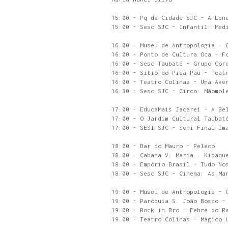
15:00 - Pq da Cidade SJC - A Len
15:00 - Sesc SJC - Infantil: Med
16:00 - Museu de Antropologia - 
16:00 - Ponto de Cultura Oca - F
16:00 - Sesc Taubaté - Grupo Cor
16:00 - Sitio do Pica Pau - Teat
16:00 - Teatro Colinas - Uma Ave
16:30 - Sesc SJC - Circo: Mãomol
17:00 - EducaMais Jacareí - A Be
17:00 - O Jardim Cultural Taubat
17:00 - SESI SJC - Semi Final Im
18:00 - Bar do Mauro - Peleco
18:00 - Cabana V. Maria - Kipaqu
18:00 - Empório Brasil - Tudo No
18:00 - Sesc SJC - Cinema: As Ma
19:00 - Museu de Antropologia - 
19:00 - Paróquia S. João Bosco -
19:00 - Rock in Bro - Febre do R
19:00 - Teatro Colinas - Mágico 