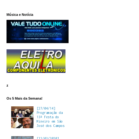
Música e Notícia
z
Os 5 Mais da Semana!
[27/04/14]
Programação da
13ª Festa do
Mineiro em São
José dos Campos
[12/03/2020]