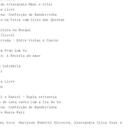
 de Artesanato Mãos e Artes
ra Livre
ina: Confecção de Bandeirinha
io na Feira com Ciclo das Quintas
eitura no Bosque
 (livre)
Arruda - Entre Violas e Couros
im Pron Com Vo
ro: A Receita do Amor
a Solidária
ti
ra Livre
no
el e Daniel – Dupla sertaneja
a de cata vento com a Cia do So
ina: Confecção de Bandeirinha
 e Nossa Raiz
eu Vivo: Harryson Roberto Oliveira, Alessandra Silva Dias e