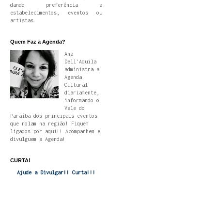
dando preferência a
estabelecimentos, eventos ou
artistas.
Quem Faz a Agenda?
Ana
Dell'Aquila
administra a
Agenda
Cultural
diariamente,
informando o
Vale do
Paraíba dos principais eventos
que rolam na região! Fiquem
ligados por aqui!! Acompanhem e
divulguem a Agenda!
CURTA!
Ajude a Divulgar!! Curta!!!