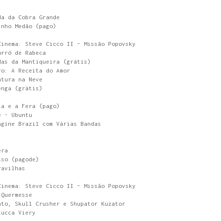
da da Cobra Grande
inho Medão (pago)
Cinema: Steve Cicco II – Missão Popovsky
orró de Rabeca
das da Mantiqueira (grátis)
ro: A Receita do Amor
ntura na Neve
enga (grátis)
la e a Fera (pago)
é - Ubuntu
agine Brazil com Várias Bandas
era
sso (pagode)
ravilhas
Cinema: Steve Cicco II – Missão Popovsky
 Quermesse
ato, Skull Crusher e Shupator Kuzator
Lucca Viery