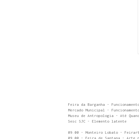
Feira da Barganha - Funcionament
Mercado Municipal - Funcionament
Museu de Antropologia - Até Quan
Sesc SJC - Elemento latente
09:00 - Monteiro Lobato - Feirar
09:00 - Feira de Santana - Arte 