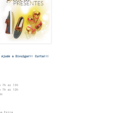
Ajude a Divulgar!! Curta!!!
o 7h as 13h
o 7h as 12h
do
t
na Feira